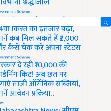
ावभीनी श्रद्धांजलि
vernment Scheme
M Kisan Yojana Update:
4वीं किस्त का इंतजार बढ़ा,
ानें कब मिल सकते हैं ₹2,000
र कैसे चेक करें अपना स्टेटस
vernment Scheme
रकार दे रही ₹10,000 की
ार्डनिंग किट! अब छत पर
गाएं ताजी ऑर्गेनिक सब्जियां,
ानें आवेदन प्रक्रिया..
ws
aharashtra News: सीएम