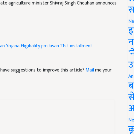
स
Ne
इ
न
n Yojana Eligibality
pm kisan 21st installment
'
उ
nd have suggestions to improve this article?
Mail
me your
An
ब
स
आ
Ne
क