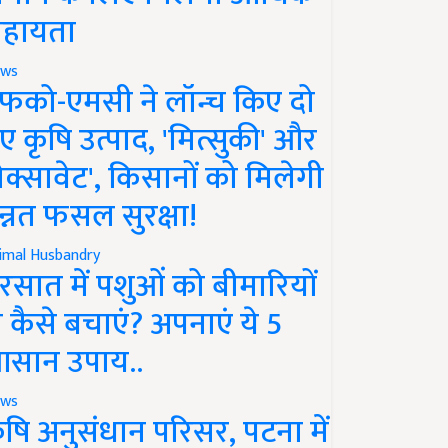
हायता
ws
फको-एमसी ने लॉन्च किए दो
ए कृषि उत्पाद, 'मित्सुकी' और
नेक्सावेट', किसानों को मिलेगी
न्नत फसल सुरक्षा!
imal Husbandry
रसात में पशुओं को बीमारियों
े कैसे बचाएं? अपनाएं ये 5
सान उपाय..
ws
ृषि अनुसंधान परिसर, पटना में