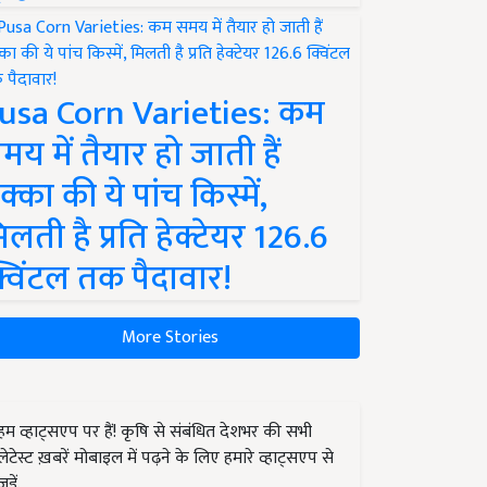
usa Corn Varieties: कम
मय में तैयार हो जाती हैं
क्का की ये पांच किस्में,
िलती है प्रति हेक्टेयर 126.6
्विंटल तक पैदावार!
More Stories
हम व्हाट्सएप पर हैं! कृषि से संबंधित देशभर की सभी
लेटेस्ट ख़बरें मोबाइल में पढ़ने के लिए हमारे व्हाट्सएप से
जुड़ें.