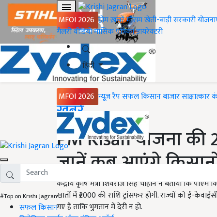
MFOI 2026
होम
ख़बरें
मौसम
खेती-बाड़ी
सरकारी योजना
गैलरी
वीडियो
मासिक पत्रिका
डायरेक्टरी
हिंदी
MFOI 2026
न्यूज़ रैप
सफल किसान
बाजार
साक्षात्कार
क
Home
ख़बरें
PM Kisan योजना की 21व
जानें कब आएंगे किसानों
केंद्रीय कृषि मंत्री शिवराज सिंह चौहान ने बताया कि पीएम
खातों में ₹2000 की राशि ट्रांसफर होगी. राज्यों को ई-केवाईस
#Top on Krishi Jagran
गए हैं ताकि भुगतान में देरी न हो.
सफल किसान