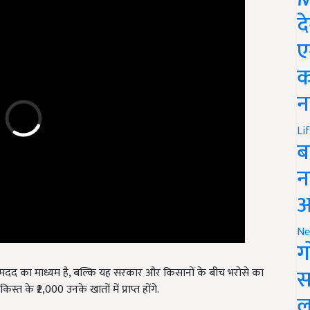
द
ए
क
न
Li
ब
न
आ
Ne
ग
क मदद का माध्यम है, बल्कि यह सरकार और किसानों के बीच भरोसे का
स
िस्त के ₹2,000 उनके खातों में प्राप्त होंगे.
ल
date agriculture minister Shivraj Singh Chouhan announces