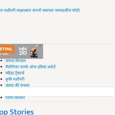
ार
मशीनरी
साक्षात्कार
कंपनी समाचार
सम्पादकीय
फोटो
op on Krishi Jagran
सफल किसान
मिलेनियर फार्मर ऑफ इंडिया अवॉर्ड
महिंद्रा ट्रैक्टर्स
कृषि मशीनरी
जायद की फसल
बिज़नेस आइडियाज
पीएम किसान
op Stories