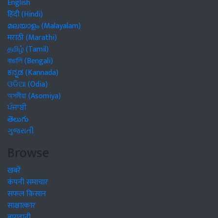
English
हिंदी (Hindi)
മലയാളം (Malayalam)
मराठी (Marathi)
தமிழ் (Tamil)
বাঙালি (Bengali)
ಕನ್ನಡ (Kannada)
ଓଡିଆ (Odia)
অসমীয়া (Asomiya)
ਪੰਜਾਬੀ
తెలుగు
ગુજરાતી
Browse
खबरें
कंपनी समाचार
सफल किसान
साक्षात्कार
बागवानी