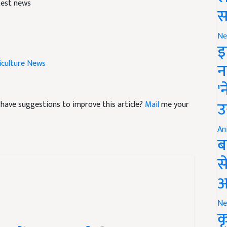
test news
स
Ne
इ
iculture News
न
'
उ
nd have suggestions to improve this article?
Mail
me your
An
ब
स
आ
Ne
क