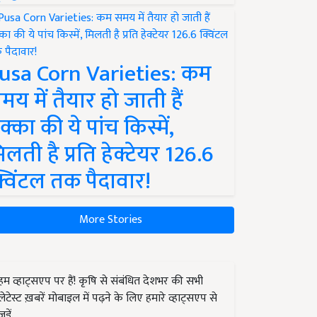
usa Corn Varieties: कम
मय में तैयार हो जाती हैं
क्का की ये पांच किस्में,
िलती है प्रति हेक्टेयर 126.6
्विंटल तक पैदावार!
More Stories
हम व्हाट्सएप पर हैं! कृषि से संबंधित देशभर की सभी
लेटेस्ट ख़बरें मोबाइल में पढ़ने के लिए हमारे व्हाट्सएप से
जुड़ें.