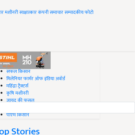
ार
मशीनरी
साक्षात्कार
कंपनी समाचार
सम्पादकीय
फोटो
op on Krishi Jagran
सफल किसान
मिलेनियर फार्मर ऑफ इंडिया अवॉर्ड
महिंद्रा ट्रैक्टर्स
कृषि मशीनरी
जायद की फसल
बिज़नेस आइडियाज
पीएम किसान
op Stories