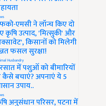
हायता
ws
फको-एमसी ने लॉन्च किए दो
ए कृषि उत्पाद, 'मित्सुकी' और
नेक्सावेट', किसानों को मिलेगी
न्नत फसल सुरक्षा!
imal Husbandry
रसात में पशुओं को बीमारियों
े कैसे बचाएं? अपनाएं ये 5
सान उपाय..
ws
ृषि अनुसंधान परिसर, पटना में