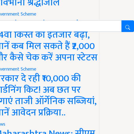
ावभीनी श्रद्धांजलि
vernment Scheme
M Kisan Yojana Update:
4वीं किस्त का इंतजार बढ़ा,
ानें कब मिल सकते हैं ₹2,000
र कैसे चेक करें अपना स्टेटस
vernment Scheme
रकार दे रही ₹10,000 की
ार्डनिंग किट! अब छत पर
गाएं ताजी ऑर्गेनिक सब्जियां,
ानें आवेदन प्रक्रिया..
ws
aharashtra News: सीएम