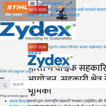
MFOI 2026
होम
ख़बरें
मौसम
खेती-बाड़ी
सरकारी योजना
गैलरी
वीडियो
मासिक पत्रिका
डायरेक्टरी
हिंदी
MFOI 2026
न्यूज़ रैप
सफल किसान
बाजार
साक्षात्कार
क
Home
ख़बरें
भारत में वैश्विक सहका
आयोजन, सहकारी क्षेत्र
भूमिका
#Top on Krishi Jagran
इफको द्वारा अंतरराष्ट्रीय सहकारी गठबंधन (आईसीए) और क
सफल किसान