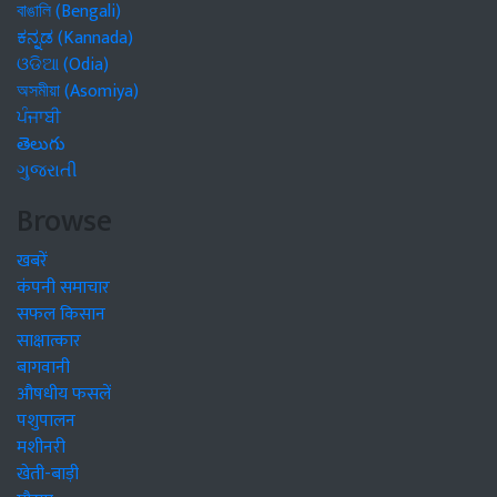
বাঙালি (Bengali)
ಕನ್ನಡ (Kannada)
ଓଡିଆ (Odia)
অসমীয়া (Asomiya)
ਪੰਜਾਬੀ
తెలుగు
ગુજરાતી
Browse
खबरें
कंपनी समाचार
सफल किसान
साक्षात्कार
बागवानी
औषधीय फसलें
पशुपालन
मशीनरी
खेती-बाड़ी