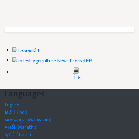
होम
ख़बरें
जॉब्स
Languages
English
हिंदी (Hindi)
മലയാളം (Malayalam)
मराठी (Marathi)
தமிழ் (Tamil)