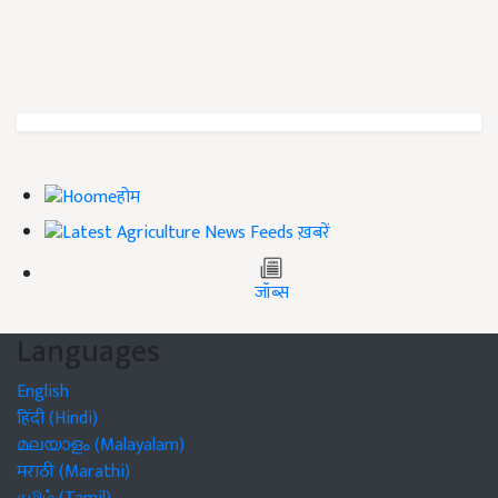
होम
ख़बरें
जॉब्स
Languages
English
हिंदी (Hindi)
മലയാളം (Malayalam)
मराठी (Marathi)