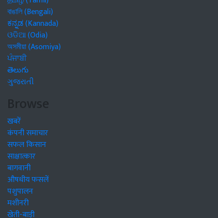
தமிழ் (Tamil)
বাঙালি (Bengali)
ಕನ್ನಡ (Kannada)
ଓଡିଆ (Odia)
অসমীয়া (Asomiya)
ਪੰਜਾਬੀ
తెలుగు
ગુજરાતી
Browse
खबरें
कंपनी समाचार
सफल किसान
साक्षात्कार
बागवानी
औषधीय फसलें
पशुपालन
मशीनरी
खेती-बाड़ी