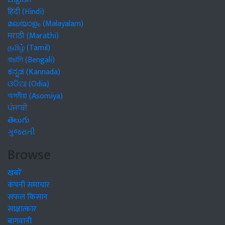
हिंदी (Hindi)
മലയാളം (Malayalam)
मराठी (Marathi)
தமிழ் (Tamil)
বাঙালি (Bengali)
ಕನ್ನಡ (Kannada)
ଓଡିଆ (Odia)
অসমীয়া (Asomiya)
ਪੰਜਾਬੀ
తెలుగు
ગુજરાતી
Browse
खबरें
कंपनी समाचार
सफल किसान
साक्षात्कार
बागवानी