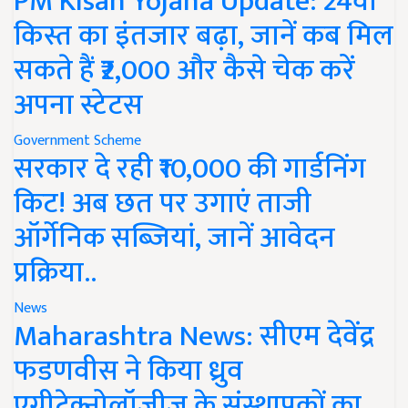
PM Kisan Yojana Update: 24वीं
किस्त का इंतजार बढ़ा, जानें कब मिल
सकते हैं ₹2,000 और कैसे चेक करें
अपना स्टेटस
Government Scheme
सरकार दे रही ₹10,000 की गार्डनिंग
किट! अब छत पर उगाएं ताजी
ऑर्गेनिक सब्जियां, जानें आवेदन
प्रक्रिया..
News
Maharashtra News: सीएम देवेंद्र
फडणवीस ने किया ध्रुव
एग्रीटेक्नोलॉजीज के संस्थापकों का