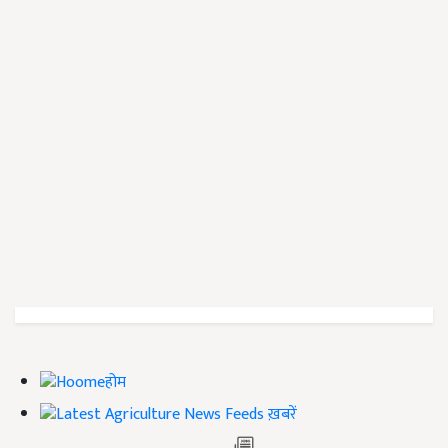
होम
ख़बरें