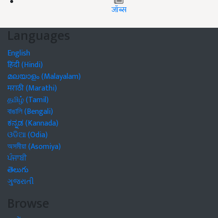
जॉब्स
Languages
English
हिंदी (Hindi)
മലയാളം (Malayalam)
मराठी (Marathi)
தமிழ் (Tamil)
বাঙালি (Bengali)
ಕನ್ನಡ (Kannada)
ଓଡିଆ (Odia)
অসমীয়া (Asomiya)
ਪੰਜਾਬੀ
తెలుగు
ગુજરાતી
Browse