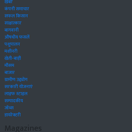
खबरें
कंपनी समाचार
सफल किसान
साक्षात्कार
बागवानी
औषधीय फसलें
पशुपालन
मशीनरी
खेती-बाड़ी
मौसम
बाजार
ग्रामीण उद्द्योग
सरकारी योजनाएं
लाइफ स्टाइल
सम्पादकीय
जॉब्स
डायरेक्टरी
Magazines