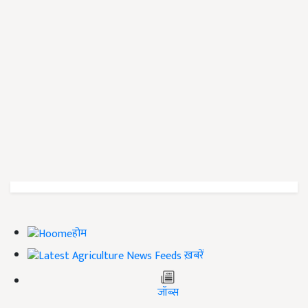
होम
ख़बरें
जॉब्स