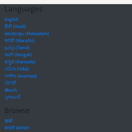
Languages
English
हिंदी (Hindi)
മലയാളം (Malayalam)
मराठी (Marathi)
தமிழ் (Tamil)
বাঙালি (Bengali)
ಕನ್ನಡ (Kannada)
ଓଡିଆ (Odia)
অসমীয়া (Asomiya)
ਪੰਜਾਬੀ
తెలుగు
ગુજરાતી
Browse
खबरें
कंपनी समाचार