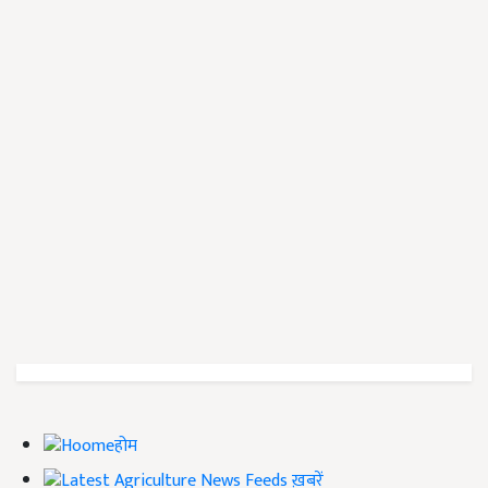
होम
ख़बरें