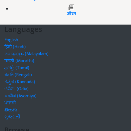
जॉब्स
Languages
English
हिंदी (Hindi)
മലയാളം (Malayalam)
मराठी (Marathi)
தமிழ் (Tamil)
বাঙালি (Bengali)
ಕನ್ನಡ (Kannada)
ଓଡିଆ (Odia)
অসমীয়া (Asomiya)
ਪੰਜਾਬੀ
తెలుగు
ગુજરાતી
Browse