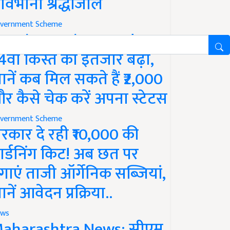
ावभीनी श्रद्धांजलि
vernment Scheme
M Kisan Yojana Update:
4वीं किस्त का इंतजार बढ़ा,
ानें कब मिल सकते हैं ₹2,000
र कैसे चेक करें अपना स्टेटस
vernment Scheme
रकार दे रही ₹10,000 की
ार्डनिंग किट! अब छत पर
गाएं ताजी ऑर्गेनिक सब्जियां,
ानें आवेदन प्रक्रिया..
ws
aharashtra News: सीएम