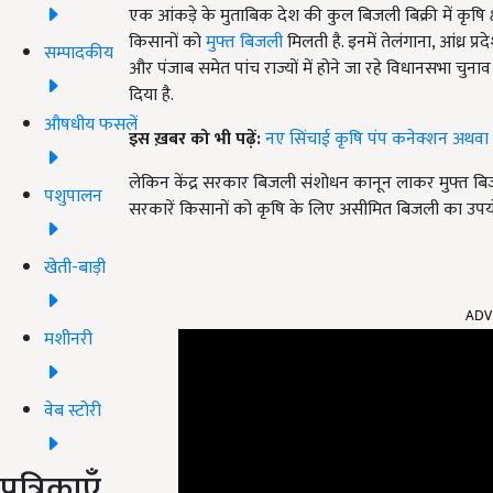
एक आंकड़े के मुताबिक देश की कुल बिजली बिक्री में कृषि क्
किसानों को
मुफ्त बिजली
मिलती है. इनमें तेलंगाना, आंध्र प
सम्पादकीय
और पंजाब समेत पांच राज्यों में होने जा रहे विधानसभा चुना
दिया है.
औषधीय फसलें
इस ख़बर को भी पढ़ें:
नए सिंचाई कृषि पंप कनेक्शन अथवा
लेकिन केंद्र सरकार बिजली संशोधन कानून लाकर मुफ्त बि
पशुपालन
सरकारें किसानों को कृषि के लिए असीमित बिजली का उपयोग
खेती-बाड़ी
ADV
मशीनरी
वेब स्टोरी
पत्रिकाएँ