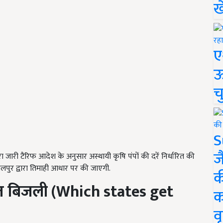
ख
ए
ऊ
च
S
ज
रा जारी टैरिफ आदेश के अनुसार अस्थायी कृषि पंपों की दरें निर्धारित की
बलपुर द्वारा तिमाही आधार पर की जाएगी.
क
्त बिजली (
Which states get
क
वृ