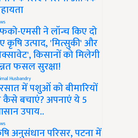
हायता
ws
फको-एमसी ने लॉन्च किए दो
ए कृषि उत्पाद, 'मित्सुकी' और
नेक्सावेट', किसानों को मिलेगी
न्नत फसल सुरक्षा!
imal Husbandry
रसात में पशुओं को बीमारियों
े कैसे बचाएं? अपनाएं ये 5
सान उपाय..
ws
ृषि अनुसंधान परिसर, पटना में