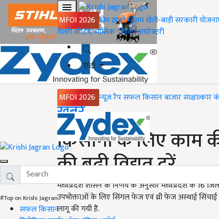
MFOI 2026
होम
ख़बरें
मौसम
खेती-बाड़ी
सरकारी योजना
गैलरी
वीडियो
मासिक पत्रिका
डायरेक्टरी
हिंदी
MFOI 2026
न्यूज़ रैप
सफल किसान
बाजार
साक्षात्कार
क
Home
ख़बरें
किसानों के लिए काम क
की बढ़ी विद्युत दरें
मध्यप्रदेश शासन के निर्णय के अनुसार मध्यप्रदेश के 16 जिलों 
उपभोक्ताओं के लिए सिंगल फेज एवं थ्री फेज अस्थाई सिंचाई पम्
#Top on Krishi Jagran
लागू की गयी हैं.
सफल किसान