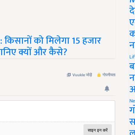
द
ए
किसानों को मिलेगा 15 हजार
क
निए क्यों और कैसे?
न
Li
ब
न
आ
Ne
ग
स
ल