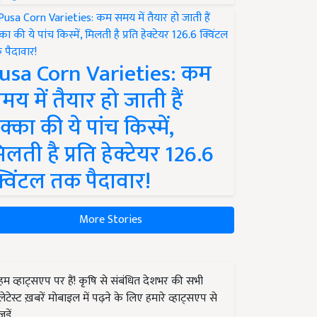
usa Corn Varieties: कम
मय में तैयार हो जाती हैं
क्का की ये पांच किस्में,
िलती है प्रति हेक्टेयर 126.6
्विंटल तक पैदावार!
More Stories
हम व्हाट्सएप पर हैं! कृषि से संबंधित देशभर की सभी
लेटेस्ट ख़बरें मोबाइल में पढ़ने के लिए हमारे व्हाट्सएप से
जुड़ें.