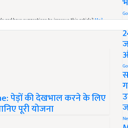
भ
ticle and have suggestions to improve this article?
Mail
Go
P
2
ज
औ
Go
स
ग
 पेड़ों की देखभाल करने के लिए
उ
जानिए पूरी योजना
ज
Ne
M