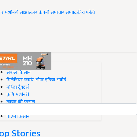
ार
मशीनरी
साक्षात्कार
कंपनी समाचार
सम्पादकीय
फोटो
op on Krishi Jagran
सफल किसान
मिलेनियर फार्मर ऑफ इंडिया अवॉर्ड
महिंद्रा ट्रैक्टर्स
कृषि मशीनरी
जायद की फसल
बिज़नेस आइडियाज
पीएम किसान
op Stories