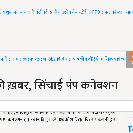
एं
पशुपालन
बागवानी
मशीनरी
ग्रामीण उद्योग
वेब स्टोरी
#FTB
सफल किसान
बाज
ंपनी समाचार
लाइफ स्टाइल
Jobs
विविध
सम्पादकीय
वीडियो
मासिक पत्रिका
#T
ी ख़बर, सिंचाई पंप कनेक्शन
भोपाल, नर्मदापुरम, ग्वालियर एवं चंबल संभाग के ग्रामीण क्षेत्रों के कृषि
प कनेक्शन हेतु नवीन विद्युत दरें मध्यप्रदेश विद्युत वितरण कंपनी द्वारा
T