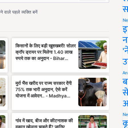
स
Ne
इ
न
'
उ
An
ब
स
आ
Ne
क