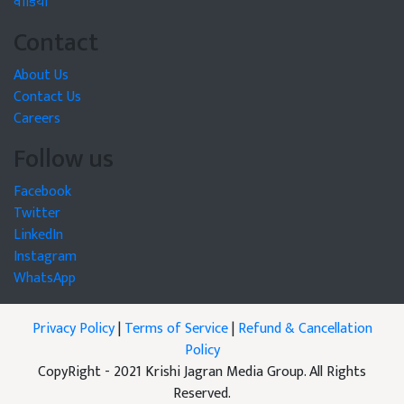
वीडियो
Contact
About Us
Contact Us
Careers
Follow us
Facebook
Twitter
LinkedIn
Instagram
WhatsApp
Privacy Policy
|
Terms of Service
|
Refund & Cancellation
Policy
CopyRight - 2021 Krishi Jagran Media Group. All Rights
Reserved.