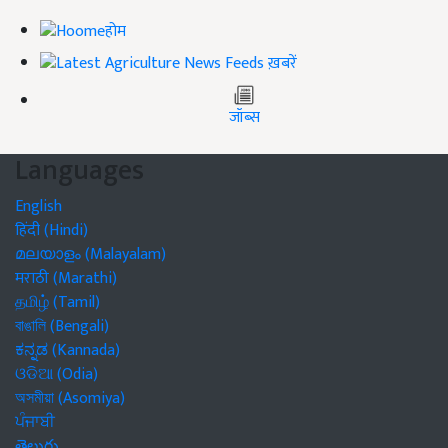
होम
ख़बरें
जॉब्स
Languages
English
हिंदी (Hindi)
മലയാളം (Malayalam)
मराठी (Marathi)
தமிழ் (Tamil)
বাঙালি (Bengali)
ಕನ್ನಡ (Kannada)
ଓଡିଆ (Odia)
অসমীয়া (Asomiya)
ਪੰਜਾਬੀ
తెలుగు