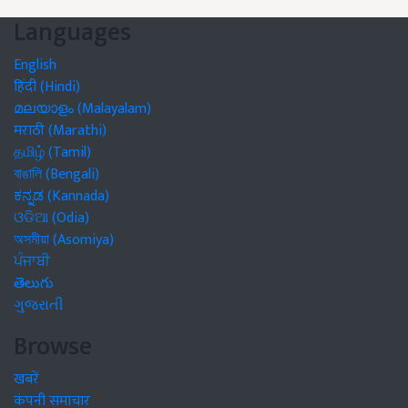
Languages
English
हिंदी (Hindi)
മലയാളം (Malayalam)
मराठी (Marathi)
தமிழ் (Tamil)
বাঙালি (Bengali)
ಕನ್ನಡ (Kannada)
ଓଡିଆ (Odia)
অসমীয়া (Asomiya)
ਪੰਜਾਬੀ
తెలుగు
ગુજરાતી
Browse
खबरें
कंपनी समाचार