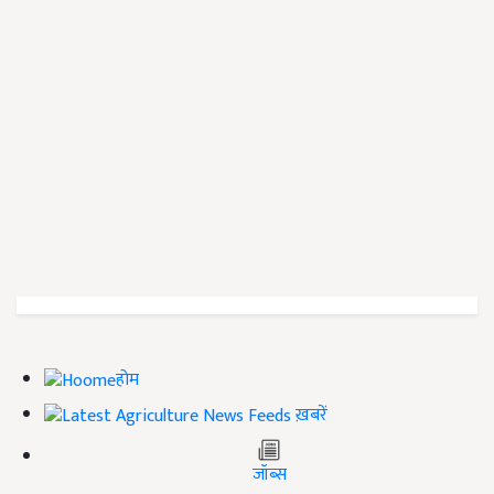
होम
ख़बरें
जॉब्स