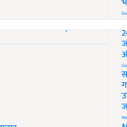
भ
Go
P
ना को 13000 करोड़ रुपये मिलने
2
ज
औ
Go
स
ग
उ
ज
Ne
M