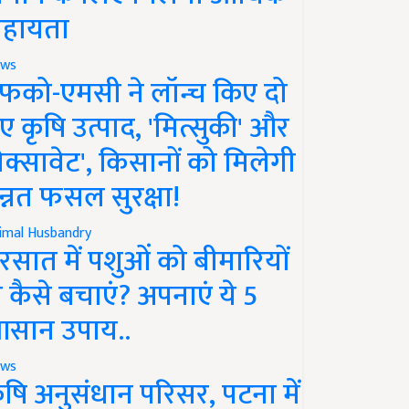
हायता
ws
फको-एमसी ने लॉन्च किए दो
ए कृषि उत्पाद, 'मित्सुकी' और
नेक्सावेट', किसानों को मिलेगी
न्नत फसल सुरक्षा!
imal Husbandry
रसात में पशुओं को बीमारियों
े कैसे बचाएं? अपनाएं ये 5
सान उपाय..
ws
ृषि अनुसंधान परिसर, पटना में