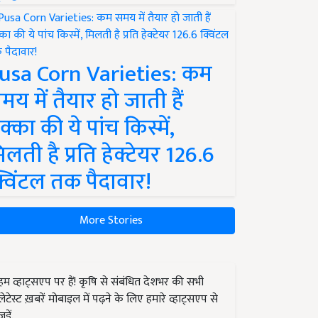
usa Corn Varieties: कम
मय में तैयार हो जाती हैं
क्का की ये पांच किस्में,
िलती है प्रति हेक्टेयर 126.6
्विंटल तक पैदावार!
More Stories
हम व्हाट्सएप पर हैं! कृषि से संबंधित देशभर की सभी
लेटेस्ट ख़बरें मोबाइल में पढ़ने के लिए हमारे व्हाट्सएप से
जुड़ें.