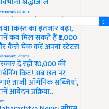
ावभीनी श्रद्धांजलि
vernment Scheme
M Kisan Yojana Update:
4वीं किस्त का इंतजार बढ़ा,
ानें कब मिल सकते हैं ₹2,000
र कैसे चेक करें अपना स्टेटस
vernment Scheme
रकार दे रही ₹10,000 की
ार्डनिंग किट! अब छत पर
गाएं ताजी ऑर्गेनिक सब्जियां,
ानें आवेदन प्रक्रिया..
ws
aharashtra News: सीएम