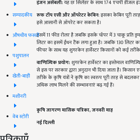
इंजन
असेंबली:
यह छः सिलेंडर के साथ 174 एचपी डीजल इंजन से
सम्पादकीय
रूफ
टॉप
एसी
और
ऑपरेटर
केबिन
: इसका केबिन पूरी तरह
इसे आसानी से ऑपरेट कर सकता है
।
इसमें 11 फीड रोलर है जबकि इसके चॉपर में 3 चाकू प्रति ड्र
औषधीय फसलें
लिटर का इसमें ईंधन टैंक लगा हुआ है। जबकि 130 लिटर का हा
फीचर के साथ यह शुगरकेन हार्वेस्टर किसानों को कई तरीके 
पशुपालन
वाणिज्यिक
प्रयोग:
शुगरकेन हार्वेस्टर का इस्तेमाल वाणिज
से इस पर सरकार द्वारा अनुदान भी दिया जाता है। किसान ए
खेती-बाड़ी
तरीके के कृषि यंत्रों ने कृषि का स्वरुप पूरी तरह से ब
अधिक लाभ मिलने की सम्भावनाएं बढ़ गई हैं।
मशीनरी
कृषि
जागरण
मासिक
पत्रिका
,
जनवरी
माह
वेब स्टोरी
नई
दिल्ली
पत्रिकाएँ