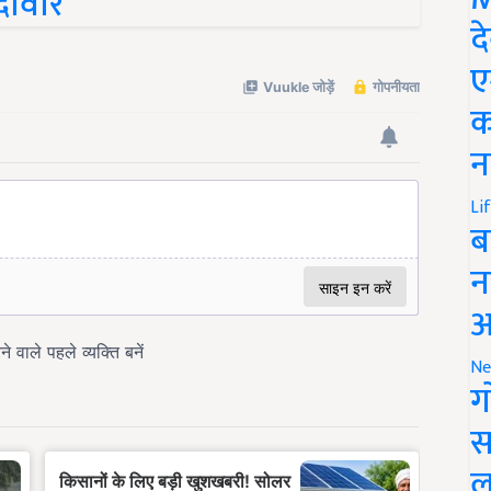
दावार
द
ए
क
न
Li
ब
न
आ
Ne
ग
स
ल