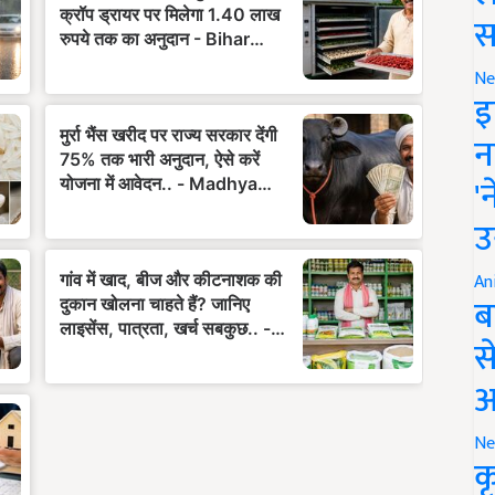
स
Ne
इ
न
'
उ
An
ब
स
आ
Ne
क