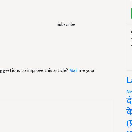
Subscribe
suggestions to improve this article?
Mail
me your
L
Ne
द
क
(