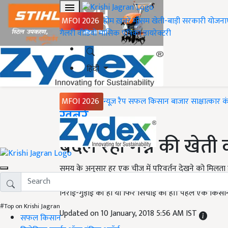
MFOI 2026
होम
ख़बरें
मौसम
खेती-बाड़ी
सरकारी योजना
गैलरी
वीडियो
मासिक पत्रिका
डायरेक्टरी
हिंदी
MFOI 2026
न्यूज़ रैप
सफल किसान
बाजार
साक्षात्कार
क
Home
ख़बरें
बदल रहा गन्ने की खेती 
समय के अनुसार हर एक चीज में परिवर्तन देखने को मिलत
होना आवश्यक भी है। इसी तरह से कृषि एक ऐसा क्षेत्र है जिसम
निराई-गुड़ाई की हो या फिर सिंचाई की हो। पहले एक किसा
#Top on Krishi Jagran
Updated on 10 January, 2018 5:56 AM IST
सफल किसान