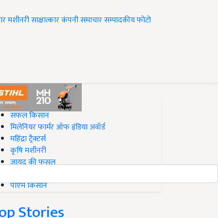
ार
मशीनरी
साक्षात्कार
कंपनी समाचार
सम्पादकीय
फोटो
op on Krishi Jagran
सफल किसान
मिलेनियर फार्मर ऑफ इंडिया अवॉर्ड
महिंद्रा ट्रैक्टर्स
कृषि मशीनरी
जायद की फसल
बिज़नेस आइडियाज
पीएम किसान
op Stories