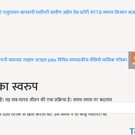
एं
पशुपालन
बागवानी
मशीनरी
ग्रामीण उद्योग
वेब स्टोरी
#FTB
सफल किसान
बाज
ंपनी समाचार
लाइफ स्टाइल
Jobs
विविध
सम्पादकीय
वीडियो
मासिक पत्रिका
#T
का स्वरुप
ा है। यह सब मानव जीवन की एक प्रक्रिया है। समय-समय पर बदलाव
ें बहुत तेजी के साथ परिवर्तन हुए हैं। फिर चाहे बात बुवाई की हो,
न देशी तरीके से खेती करता था। उस समय न तो कोई मशीनरी थी
T