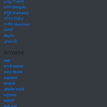
தமிழ் (Tamil)
বাঙালি (Bengali)
ಕನ್ನಡ (Kannada)
ଓଡିଆ (Odia)
অসমীয়া (Asomiya)
ਪੰਜਾਬੀ
తెలుగు
ગુજરાતી
Browse
खबरें
कंपनी समाचार
सफल किसान
साक्षात्कार
बागवानी
औषधीय फसलें
पशुपालन
मशीनरी
खेती-बाड़ी