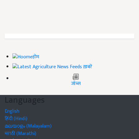
होम
ख़बरें
जॉब्स
Languages
English
हिंदी (Hindi)
മലയാളം (Malayalam)
मराठी (Marathi)