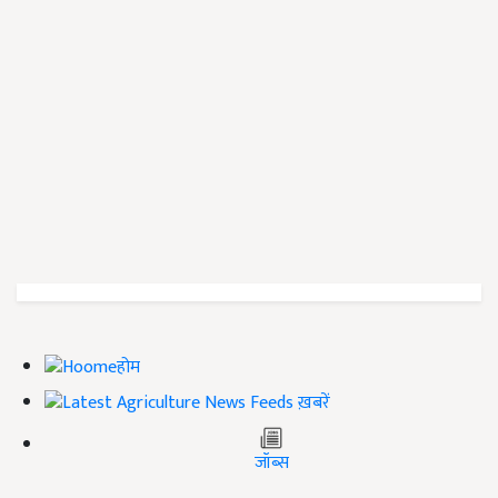
होम
ख़बरें
जॉब्स