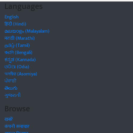
Languages
English
हिंदी (Hindi)
മലയാളം (Malayalam)
मराठी (Marathi)
தமிழ் (Tamil)
বাঙালি (Bengali)
ಕನ್ನಡ (Kannada)
ଓଡିଆ (Odia)
অসমীয়া (Asomiya)
ਪੰਜਾਬੀ
తెలుగు
ગુજરાતી
Browse
खबरें
कंपनी समाचार