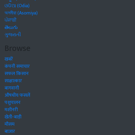
ଓଡିଆ (Odia)
অসমীয়া (Asomiya)
ਪੰਜਾਬੀ
తెలుగు
ગુજરાતી
Browse
खबरें
कंपनी समाचार
सफल किसान
साक्षात्कार
बागवानी
औषधीय फसलें
पशुपालन
मशीनरी
खेती-बाड़ी
मौसम
बाजार