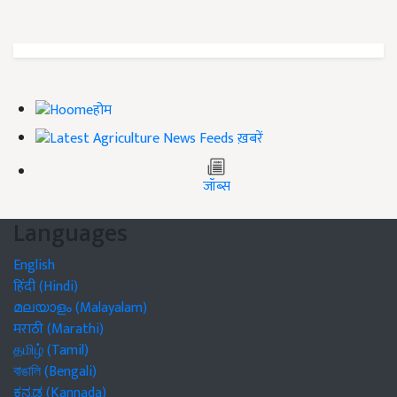
होम
ख़बरें
जॉब्स
Languages
English
हिंदी (Hindi)
മലയാളം (Malayalam)
मराठी (Marathi)
தமிழ் (Tamil)
বাঙালি (Bengali)
ಕನ್ನಡ (Kannada)