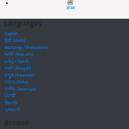
जॉब्स
Languages
English
हिंदी (Hindi)
മലയാളം (Malayalam)
मराठी (Marathi)
தமிழ் (Tamil)
বাঙালি (Bengali)
ಕನ್ನಡ (Kannada)
ଓଡିଆ (Odia)
অসমীয়া (Asomiya)
ਪੰਜਾਬੀ
తెలుగు
ગુજરાતી
Browse