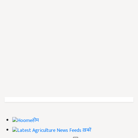
होम
ख़बरें