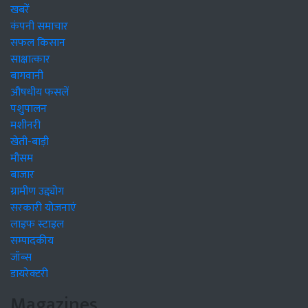
खबरें
कंपनी समाचार
सफल किसान
साक्षात्कार
बागवानी
औषधीय फसलें
पशुपालन
मशीनरी
खेती-बाड़ी
मौसम
बाजार
ग्रामीण उद्द्योग
सरकारी योजनाएं
लाइफ स्टाइल
सम्पादकीय
जॉब्स
डायरेक्टरी
Magazines