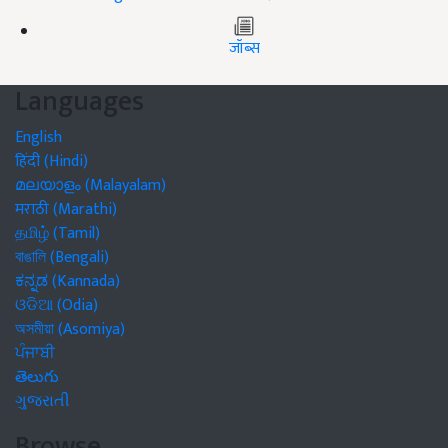
जॉब्स
Languages
English
हिंदी (Hindi)
മലയാളം (Malayalam)
मराठी (Marathi)
தமிழ் (Tamil)
বাঙালি (Bengali)
ಕನ್ನಡ (Kannada)
ଓଡିଆ (Odia)
অসমীয়া (Asomiya)
ਪੰਜਾਬੀ
తెలుగు
ગુજરાતી
Browse