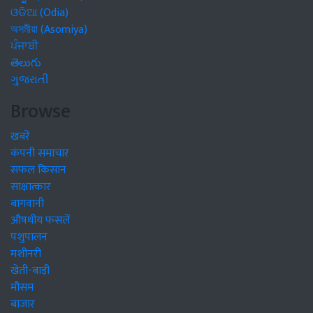
ଓଡିଆ (Odia)
অসমীয়া (Asomiya)
ਪੰਜਾਬੀ
తెలుగు
ગુજરાતી
Browse
खबरें
कंपनी समाचार
सफल किसान
साक्षात्कार
बागवानी
औषधीय फसलें
पशुपालन
मशीनरी
खेती-बाड़ी
मौसम
बाजार