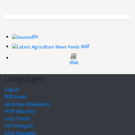
होम
ख़बरें
जॉब्स
Languages
English
हिंदी (Hindi)
മലയാളം (Malayalam)
मराठी (Marathi)
தமிழ் (Tamil)
বাঙালি (Bengali)
ಕನ್ನಡ (Kannada)