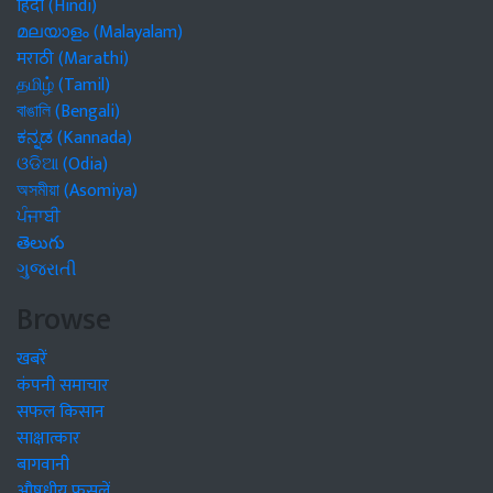
हिंदी (Hindi)
മലയാളം (Malayalam)
मराठी (Marathi)
தமிழ் (Tamil)
বাঙালি (Bengali)
ಕನ್ನಡ (Kannada)
ଓଡିଆ (Odia)
অসমীয়া (Asomiya)
ਪੰਜਾਬੀ
తెలుగు
ગુજરાતી
Browse
खबरें
कंपनी समाचार
सफल किसान
साक्षात्कार
बागवानी
औषधीय फसलें