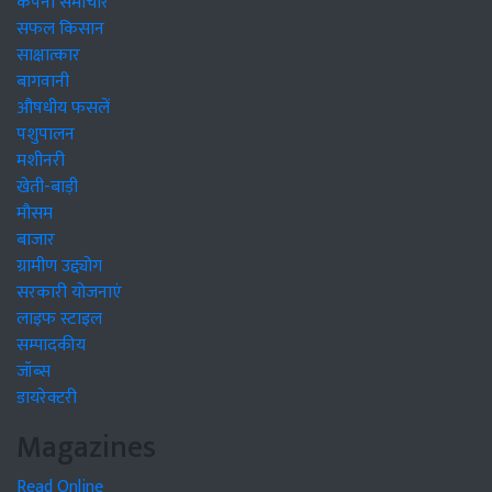
कंपनी समाचार
सफल किसान
साक्षात्कार
बागवानी
औषधीय फसलें
पशुपालन
मशीनरी
खेती-बाड़ी
मौसम
बाजार
ग्रामीण उद्द्योग
सरकारी योजनाएं
लाइफ स्टाइल
सम्पादकीय
जॉब्स
डायरेक्टरी
Magazines
Read Online