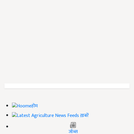
होम
ख़बरें
जॉब्स