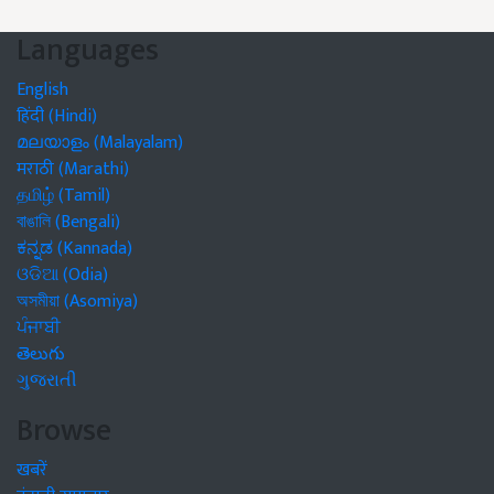
Languages
English
हिंदी (Hindi)
മലയാളം (Malayalam)
मराठी (Marathi)
தமிழ் (Tamil)
বাঙালি (Bengali)
ಕನ್ನಡ (Kannada)
ଓଡିଆ (Odia)
অসমীয়া (Asomiya)
ਪੰਜਾਬੀ
తెలుగు
ગુજરાતી
Browse
खबरें