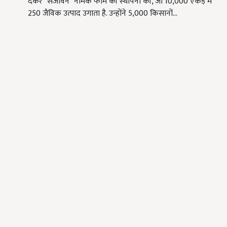
देकर "सजीवन" नामक फार्म की स्थापना की, जो 10,000 एकड़ में
250 जैविक उत्पाद उगाता है. उन्होंने 5,000 किसानों…