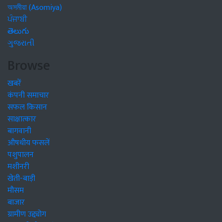
অসমীয়া (Asomiya)
ਪੰਜਾਬੀ
తెలుగు
ગુજરાતી
Browse
खबरें
कंपनी समाचार
सफल किसान
साक्षात्कार
बागवानी
औषधीय फसलें
पशुपालन
मशीनरी
खेती-बाड़ी
मौसम
बाजार
ग्रामीण उद्द्योग