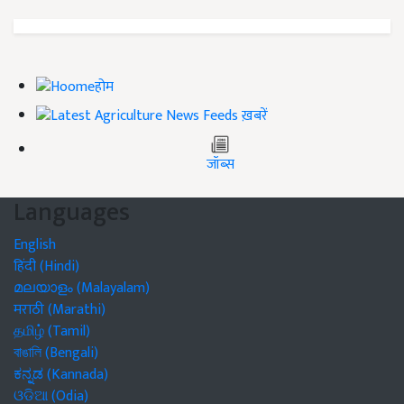
होम
ख़बरें
जॉब्स
Languages
English
हिंदी (Hindi)
മലയാളം (Malayalam)
मराठी (Marathi)
தமிழ் (Tamil)
বাঙালি (Bengali)
ಕನ್ನಡ (Kannada)
ଓଡିଆ (Odia)