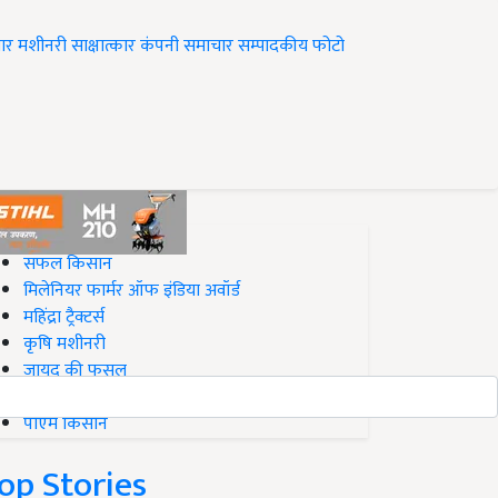
ार
मशीनरी
साक्षात्कार
कंपनी समाचार
सम्पादकीय
फोटो
op on Krishi Jagran
सफल किसान
मिलेनियर फार्मर ऑफ इंडिया अवॉर्ड
महिंद्रा ट्रैक्टर्स
कृषि मशीनरी
जायद की फसल
बिज़नेस आइडियाज
पीएम किसान
op Stories