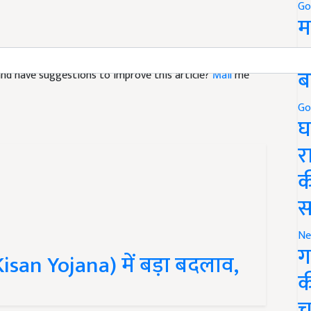
Go
म
5
e and have suggestions to improve this article?
Mail
me
ब
Go
घ
र
क
स
Ne
san Yojana) में बड़ा बदलाव,
ग
क
च