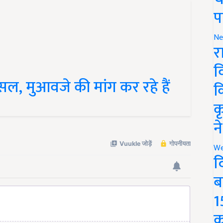
प
Ne
र
व
सल, मुआवजे की मांग कर रहे हैं
क
क
न
We
द
ब
1
क