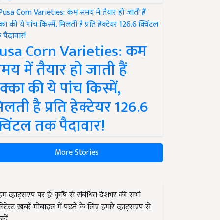
usa Corn Varieties: कम
मय में तैयार हो जाती हैं
क्का की ये पांच किस्में,
िलती है प्रति हेक्टेयर 126.6
्विंटल तक पैदावार!
More Stories
हम व्हाट्सएप पर हैं! कृषि से संबंधित देशभर की सभी
लेटेस्ट ख़बरें मोबाइल में पढ़ने के लिए हमारे व्हाट्सएप से
जुड़ें.