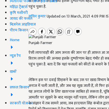
विराम लगाने की अन्यथा इसके दुष्परिणाम बेहद गंभीर हो स
मिलेनियर फार्मर ऑफ इंडिया अवॉर्ड
पहुंच चुका है.
महिंद्रा ट्रैक्टर्स
कृषि मशीनरी
सचिन कुमार
Updated on 13 March, 2021 4:09 PM I
जायद की फसल
बिज़नेस आइडियाज
पीएम किसान
Home
Punjab Farmer
ऐसी लापरवाही की आम जनता की जान पर ही आफ़त आ जाए, 
न्यूज़ रैप
विराम लगाने की अन्यथा इसके दुष्परिणाम बेहद गंभीर हो स
पहुंच चुका है. बता दें कि यहां फसलों को कीटों से बचाने 
खबरें
लेकिन इस पर दवाई छिड़कने के बाद उस पर खाद्य विभाग 
अनाज में चली जाती है, और जब यह सूख जाती हैं, तो फिर इसे 
सफल किसान
यह अनाज लोगों के लिए खतरनाक साबित हो सकता है, चूंकि 
आमतौर पर सूखने के बाद मालूम नहीं पड़ता, लेकिन लोग इसका
सरकारी योजनाएं
के संज्ञान में तब सामने आया, जब हरदयाल सिंह कंबोज द्व