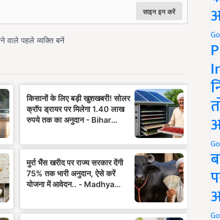
अ
Go
P
I
न
त
अ
Go
ब
प
अ
Go