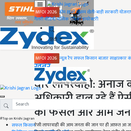
MFOI 2026
होम
ख़बरें
मौसम
खेती-बाड़ी
सरकारी योजना
गैलरी
वीडियो
मासिक पत्रिका
डायरेक्टरी
हिंदी
MFOI 2026
न्यूज़ रैप
सफल किसान
बाजार
साक्षात्कार
क
Home
ख़बरें
घोर लापरवाही: अनाज क
अधिकारी डाल रहे हैं ऐसी
की फसल और आम जनत
#Top on Krishi Jagran
ऐसी लापरवाही की आम जनता की जान पर ही आफ़त आ जाए, 
सफल किसान