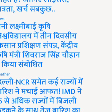
ात्रता, खर्च सबकुछ..
ws
ानी लक्ष्मीबाई कृषि
िश्वविद्यालय में तीन दिवसीय
िसान प्रशिक्षण संपन्न, केंद्रीय
ृषि मंत्री शिवराज सिंह चौहान
े किया संबोधित
ather
िल्ली-NCR समेत कई राज्यों में
ारिश ने मचाई आफत! IMD ने
5 से अधिक राज्यों में बिजली
ड़कने के साथ तेज बारिश का