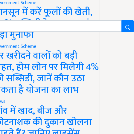
vernment Scheme
ानसून में करें फूलों की खेती,
0% सब्सिडी के साथ कमाएं
ड़ा मुनाफा
vernment Scheme
र खरीदने वालों को बड़ी
ाहत, होम लोन पर मिलेगी 4%
ी सब्सिडी, जानें कौन उठा
कता है योजना का लाभ
ws
ांव में खाद, बीज और
ीटनाशक की दुकान खोलना
ाहते हैं? जानिए लाइसेंस,