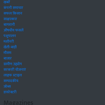
खबरें
कंपनी समाचार
सफल किसान
साक्षात्कार
बागवानी
औषधीय फसलें
पशुपालन
मशीनरी
खेती-बाड़ी
मौसम
बाजार
ग्रामीण उद्द्योग
सरकारी योजनाएं
लाइफ स्टाइल
सम्पादकीय
जॉब्स
डायरेक्टरी
Magazines