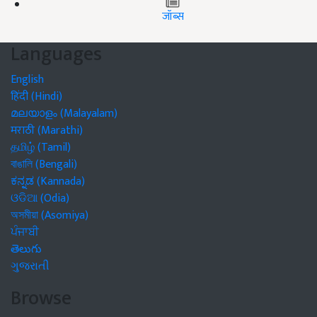
जॉब्स
Languages
English
हिंदी (Hindi)
മലയാളം (Malayalam)
मराठी (Marathi)
தமிழ் (Tamil)
বাঙালি (Bengali)
ಕನ್ನಡ (Kannada)
ଓଡିଆ (Odia)
অসমীয়া (Asomiya)
ਪੰਜਾਬੀ
తెలుగు
ગુજરાતી
Browse