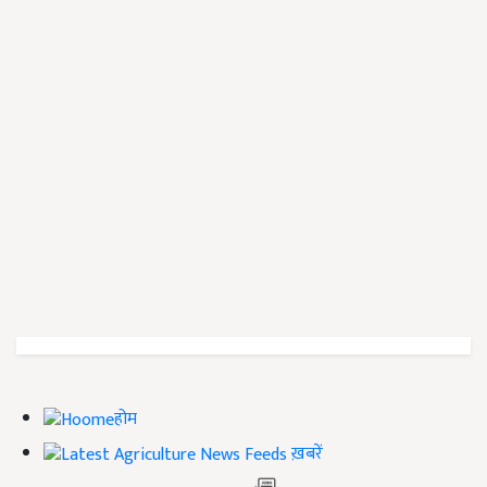
होम
ख़बरें