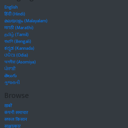
English
हिंदी (Hindi)
മലയാളം (Malayalam)
मराठी (Marathi)
தமிழ் (Tamil)
বাঙালি (Bengali)
ಕನ್ನಡ (Kannada)
ଓଡିଆ (Odia)
অসমীয়া (Asomiya)
ਪੰਜਾਬੀ
తెలుగు
ગુજરાતી
Browse
खबरें
कंपनी समाचार
सफल किसान
साक्षात्कार