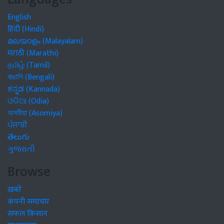
English
हिंदी (Hindi)
മലയാളം (Malayalam)
मराठी (Marathi)
தமிழ் (Tamil)
বাঙালি (Bengali)
ಕನ್ನಡ (Kannada)
ଓଡିଆ (Odia)
অসমীয়া (Asomiya)
ਪੰਜਾਬੀ
తెలుగు
ગુજરાતી
Browse
खबरें
कंपनी समाचार
सफल किसान