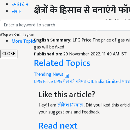
क्षेत्रों के हिसाब से बनाएंगे फॉर्
हमारी टीम
संपर्क
इसके अलावा यह भी अनुमान लगाया जा रहा है कि जिन क्षेत्रो
फॉर्मूले पर भी काम कर रही है. इस फॉर्मूले को लेकर फि
English Summary:
LPG Price The price of gas w
#Top on Krishi Jagran
gas will be fixed
More Topics
Published on:
29 November 2022, 11:49 AM IST
Related Topics
CLOSE
Trending News
LPG Price
LPG गैस की कीमत
OIL India Limited
भार
Like this article?
Hey! I am
लोकेश निरवाल
. Did you liked this art
your suggestions and feedback.
Read next