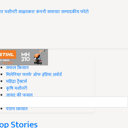
ार
मशीनरी
साक्षात्कार
कंपनी समाचार
सम्पादकीय
फोटो
op on Krishi Jagran
सफल किसान
मिलेनियर फार्मर ऑफ इंडिया अवॉर्ड
महिंद्रा ट्रैक्टर्स
कृषि मशीनरी
जायद की फसल
बिज़नेस आइडियाज
पीएम किसान
op Stories