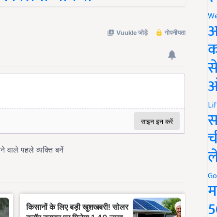
We
अ
क
स
ऑ
Li
स
च
ल
Go
म
5