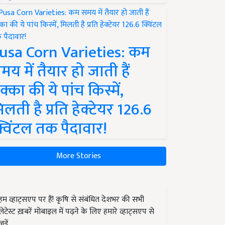
usa Corn Varieties: कम
मय में तैयार हो जाती हैं
क्का की ये पांच किस्में,
िलती है प्रति हेक्टेयर 126.6
्विंटल तक पैदावार!
More Stories
हम व्हाट्सएप पर हैं! कृषि से संबंधित देशभर की सभी
लेटेस्ट ख़बरें मोबाइल में पढ़ने के लिए हमारे व्हाट्सएप से
जुड़ें.