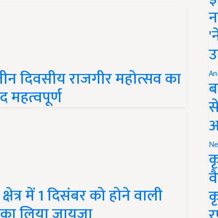
न
'
उ
तीन दिवसीय राजगीर महोत्सव का
An
 महत्वपूर्ण
ब
स
आ
Ne
क
व
षेत्र में 1 दिसंबर को होने वाली
क
भा का लिया जायजा
र