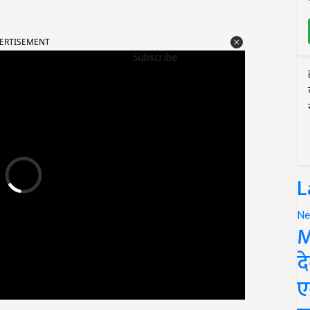
ERTISEMENT
Subscribe
L
Ne
M
द
ए