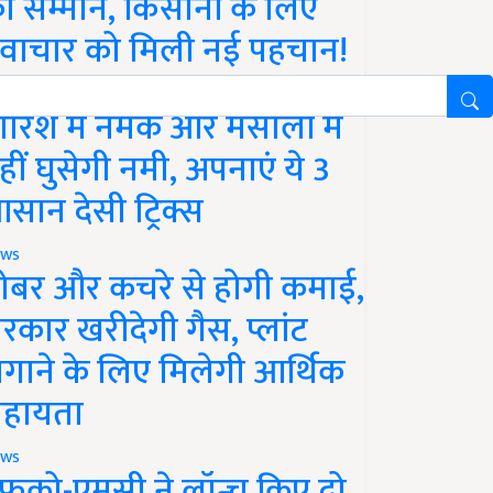
ा सम्मान, किसानों के लिए
वाचार को मिली नई पहचान!
festyle
ारिश में नमक और मसालों में
हीं घुसेगी नमी, अपनाएं ये 3
सान देसी ट्रिक्स
ws
ोबर और कचरे से होगी कमाई,
रकार खरीदेगी गैस, प्लांट
गाने के लिए मिलेगी आर्थिक
हायता
ws
फको-एमसी ने लॉन्च किए दो