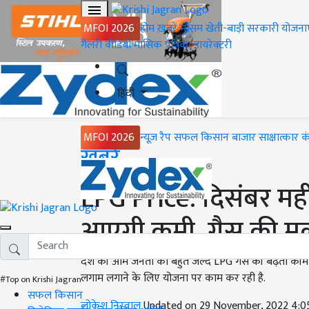
MFOI 2026
होम
ख़बरें
मौसम
खेती-बाड़ी
सरकारी योजना
गैलरी
वीडियो
मासिक पत्रिका
डायरेक्टरी
हिंदी
MFOI 2026
न्यूज़ रैप
सफल किसान
बाजार
साक्षात्कार
क
Home
ख़बरें
LPG Price: दिसंबर महीन
आएगी कमी, गैस की मूल
देश की आम जनता को बहुत जल्द LPG गैस की बढ़ती कीम
लगाम लगाने के लिए योजना पर काम कर रही है.
#Top on Krishi Jagran
सफल किसान
लोकेश निरवाल
Updated on 29 November, 2022 4:0