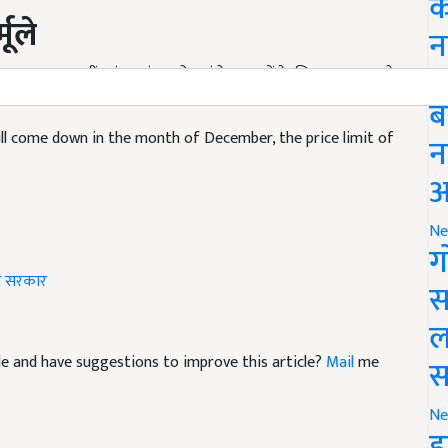
क
मूले
न
ं पर यह प्लान नहीं पहुंच पाएंगा, तो वहां के इलाकों के लिए अलग तरह के
लहाल सरकार ने किसी भी तरह की कोई जानकारी नहीं दी है.
Li
ब
ill come down in the month of December, the price limit of
न
आ
Ne
ग
त सरकार
स
ल
icle and have suggestions to improve this article?
Mail
me
स
Ne
इ