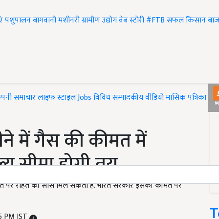
एं
पशुपालन
बागवानी
मशीनरी
ग्रामीण उद्योग
वेब स्टोरी
#FTB
सफल किसान
बाज
ंपनी समाचार
लाइफ स्टाइल
Jobs
विविध
सम्पादकीय
वीडियो
मासिक पत्रिका
#T
े में गैस की कीमत में
्य सीमा होगी तय
त पर राहत की सांस मिल सकती है. भारत सरकार इसकी कीमत पर
T
5 PM IST