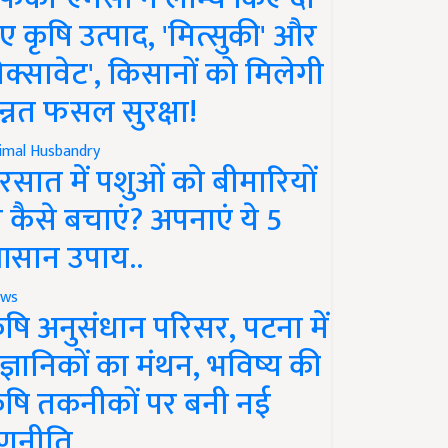
ए कृषि उत्पाद, 'मित्सुकी' और
नेक्सावेट', किसानों को मिलेगी
न्नत फसल सुरक्षा!
imal Husbandry
रसात में पशुओं को बीमारियों
े कैसे बचाएं? अपनाएं ये 5
सान उपाय..
ws
ृषि अनुसंधान परिसर, पटना में
ैज्ञानिकों का मंथन, भविष्य की
ृषि तकनीकों पर बनी नई
णनीति