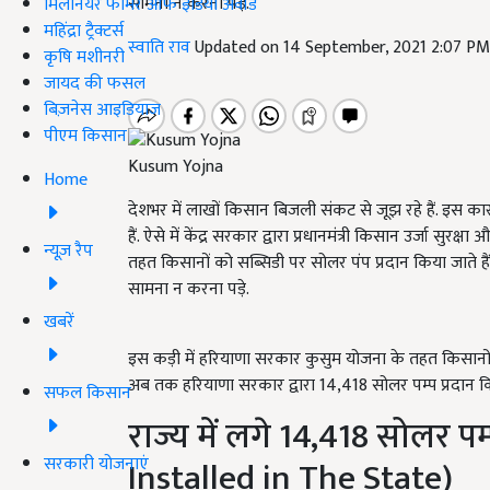
सामना न करना पड़े.
मिलेनियर फार्मर ऑफ इंडिया अवॉर्ड
महिंद्रा ट्रैक्टर्स
स्वाति राव
Updated on 14 September, 2021 2:07 P
कृषि मशीनरी
जायद की फसल
बिज़नेस आइडियाज
पीएम किसान
Kusum Yojna
Home
देशभर में लाखों किसान बिजली संकट से जूझ रहे हैं. इस क
हैं. ऐसे में केंद्र सरकार द्वारा प्रधानमंत्री किसान उर्जा स
न्यूज़ रैप
तहत किसानों को सब्सिडी पर सोलर पंप प्रदान किया जाते है
सामना न करना पड़े.
खबरें
इस कड़ी में हरियाणा सरकार कुसुम योजना के तहत किसानों 
अब तक हरियाणा सरकार द्वारा 14,418 सोलर पम्प प्रदान किय
सफल किसान
राज्य में लगे 14,418 सोलर 
सरकारी योजनाएं
Installed in The State)