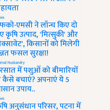
हायता
ws
फको-एमसी ने लॉन्च किए दो
ए कृषि उत्पाद, 'मित्सुकी' और
नेक्सावेट', किसानों को मिलेगी
न्नत फसल सुरक्षा!
imal Husbandry
रसात में पशुओं को बीमारियों
े कैसे बचाएं? अपनाएं ये 5
सान उपाय..
ws
ृषि अनुसंधान परिसर, पटना में