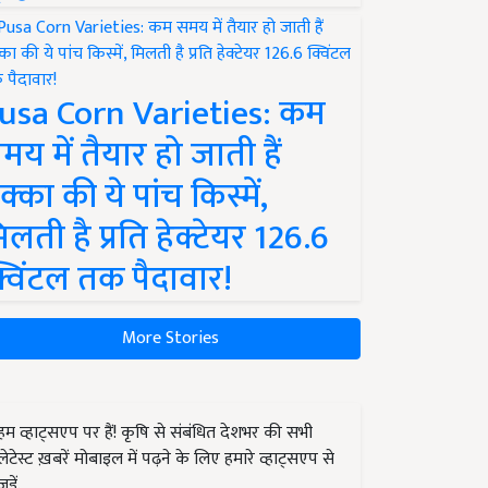
usa Corn Varieties: कम
मय में तैयार हो जाती हैं
क्का की ये पांच किस्में,
िलती है प्रति हेक्टेयर 126.6
्विंटल तक पैदावार!
More Stories
हम व्हाट्सएप पर हैं! कृषि से संबंधित देशभर की सभी
लेटेस्ट ख़बरें मोबाइल में पढ़ने के लिए हमारे व्हाट्सएप से
जुड़ें.