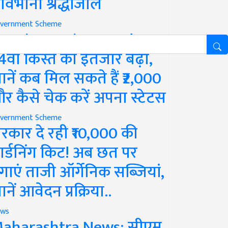
ावभीनी श्रद्धांजलि
vernment Scheme
M Kisan Yojana Update:
4वीं किस्त का इंतजार बढ़ा,
ानें कब मिल सकते हैं ₹2,000
र कैसे चेक करें अपना स्टेटस
vernment Scheme
रकार दे रही ₹10,000 की
ार्डनिंग किट! अब छत पर
गाएं ताजी ऑर्गेनिक सब्जियां,
ानें आवेदन प्रक्रिया..
ws
aharashtra News: सीएम