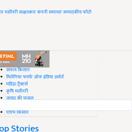
ार
मशीनरी
साक्षात्कार
कंपनी समाचार
सम्पादकीय
फोटो
op on Krishi Jagran
सफल किसान
मिलेनियर फार्मर ऑफ इंडिया अवॉर्ड
महिंद्रा ट्रैक्टर्स
कृषि मशीनरी
जायद की फसल
बिज़नेस आइडियाज
पीएम किसान
op Stories