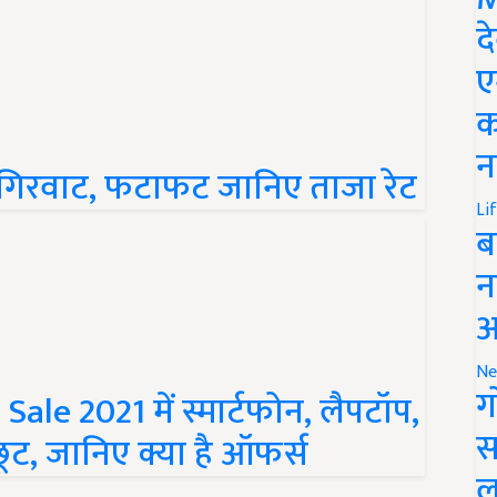
द
ए
क
न
ी गिरवाट, फटाफट जानिए ताजा रेट
Li
ब
न
आ
Ne
ग
Sale 2021 में स्मार्टफोन, लैपटॉप,
स
ूट, जानिए क्या है ऑफर्स
ल