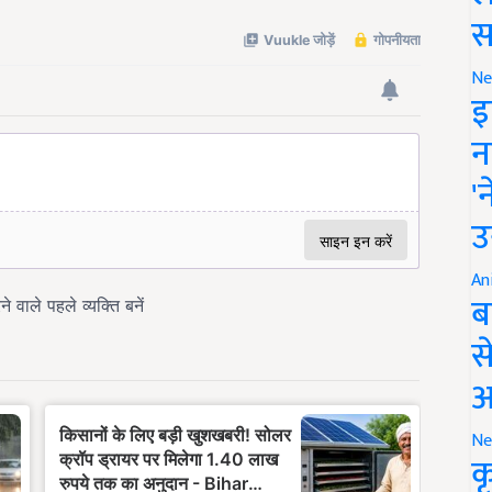
स
Ne
इ
न
'
उ
An
ब
स
आ
Ne
क