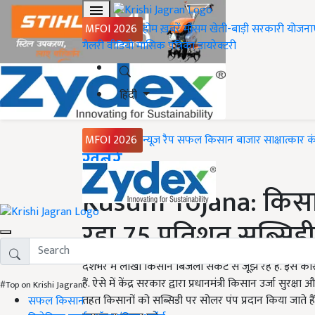
MFOI 2026
होम
ख़बरें
मौसम
खेती-बाड़ी
सरकारी योजना
गैलरी
वीडियो
मासिक पत्रिका
डायरेक्टरी
हिंदी
MFOI 2026
न्यूज़ रैप
सफल किसान
बाजार
साक्षात्कार
क
Home
ख़बरें
Kusum Yojana: किसान
रहा 75 प्रतिशत सब्सिडी
देशभर में लाखों किसान बिजली संकट से जूझ रहे हैं. इस क
हैं. ऐसे में केंद्र सरकार द्वारा प्रधानमंत्री किसान उर्जा स
#Top on Krishi Jagran
तहत किसानों को सब्सिडी पर सोलर पंप प्रदान किया जाते है
सफल किसान