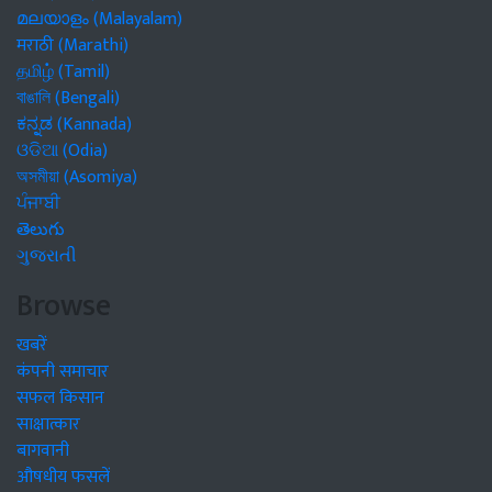
മലയാളം (Malayalam)
मराठी (Marathi)
தமிழ் (Tamil)
বাঙালি (Bengali)
ಕನ್ನಡ (Kannada)
ଓଡିଆ (Odia)
অসমীয়া (Asomiya)
ਪੰਜਾਬੀ
తెలుగు
ગુજરાતી
Browse
खबरें
कंपनी समाचार
सफल किसान
साक्षात्कार
बागवानी
औषधीय फसलें