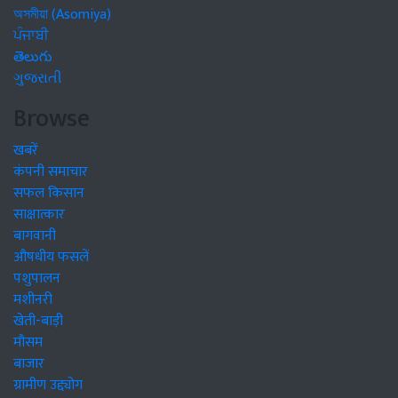
অসমীয়া (Asomiya)
ਪੰਜਾਬੀ
తెలుగు
ગુજરાતી
Browse
खबरें
कंपनी समाचार
सफल किसान
साक्षात्कार
बागवानी
औषधीय फसलें
पशुपालन
मशीनरी
खेती-बाड़ी
मौसम
बाजार
ग्रामीण उद्द्योग