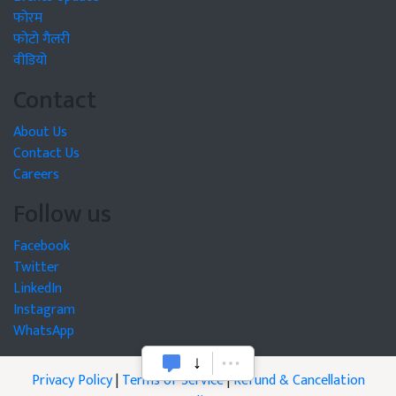
फोरम
फोटो गैलरी
वीडियो
Contact
About Us
Contact Us
Careers
Follow us
Facebook
Twitter
LinkedIn
Instagram
WhatsApp
Privacy Policy
|
Terms of Service
|
Refund & Cancellation