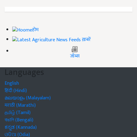
होम
ख़बरें
जॉब्स
Languages
English
हिंदी (Hindi)
മലയാളം (Malayalam)
मराठी (Marathi)
தமிழ் (Tamil)
বাঙালি (Bengali)
ಕನ್ನಡ (Kannada)
ଓଡିଆ (Odia)