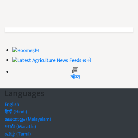
होम
ख़बरें
जॉब्स
Languages
English
हिंदी (Hindi)
മലയാളം (Malayalam)
मराठी (Marathi)
தமிழ் (Tamil)