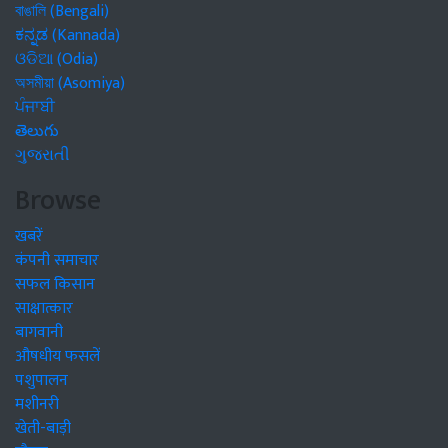
বাঙালি (Bengali)
ಕನ್ನಡ (Kannada)
ଓଡିଆ (Odia)
অসমীয়া (Asomiya)
ਪੰਜਾਬੀ
తెలుగు
ગુજરાતી
Browse
खबरें
कंपनी समाचार
सफल किसान
साक्षात्कार
बागवानी
औषधीय फसलें
पशुपालन
मशीनरी
खेती-बाड़ी