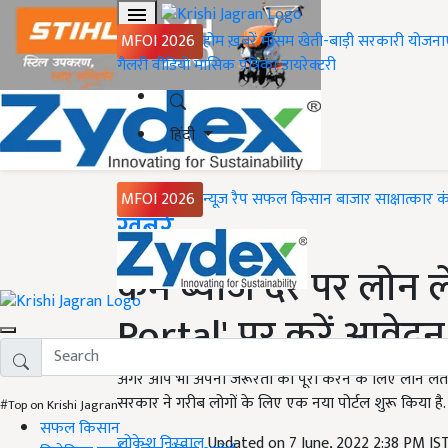
MFOI 2026
होम
ख़बरें
मौसम
खेती-बाड़ी
सरकारी योजना
गैलरी
वीडियो
मासिक पत्रिका
डायरेक्टरी
हिंदी
MFOI 2026
न्यूज़ रैप
सफल किसान
बाजार
साक्षात्कार
क
Home
ख़बरें
कम ब्याज दर पर लोन ल
Portal' पर करें आवेदन, यह
अगर आप भी अपनी जरूरतों को पूरा करने के लिए लोन लेते 
सरकार ने गरीब लोगों के लिए एक नया पोर्टल शुरू किया है
#Top on Krishi Jagran
सफल किसान
लोकेश निरवाल
Updated on 7 June, 2022 2:38 PM IS