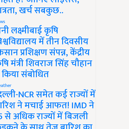
ात्रता, खर्च सबकुछ..
ws
ानी लक्ष्मीबाई कृषि
िश्वविद्यालय में तीन दिवसीय
िसान प्रशिक्षण संपन्न, केंद्रीय
ृषि मंत्री शिवराज सिंह चौहान
े किया संबोधित
ather
िल्ली-NCR समेत कई राज्यों में
ारिश ने मचाई आफत! IMD ने
5 से अधिक राज्यों में बिजली
ड़कने के साथ तेज बारिश का