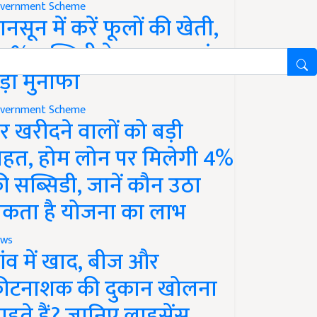
vernment Scheme
ानसून में करें फूलों की खेती,
0% सब्सिडी के साथ कमाएं
ड़ा मुनाफा
vernment Scheme
र खरीदने वालों को बड़ी
ाहत, होम लोन पर मिलेगी 4%
ी सब्सिडी, जानें कौन उठा
कता है योजना का लाभ
ws
ांव में खाद, बीज और
ीटनाशक की दुकान खोलना
ाहते हैं? जानिए लाइसेंस,