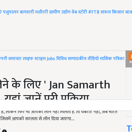
एं
पशुपालन
बागवानी
मशीनरी
ग्रामीण उद्योग
वेब स्टोरी
#FTB
सफल किसान
बाज
ंपनी समाचार
लाइफ स्टाइल
Jobs
विविध
सम्पादकीय
वीडियो
मासिक पत्रिका
#T
ेने के लिए ' Jan Samarth
ां जानें पूरी प्रक्रिया
हैं, लेकिन फिर भी आपको लोन नहीं मिलता है. तो घबराए नहीं, अब भारत
. जिसमें आपको सरलता से लोन दिया जाएगा....
T
T