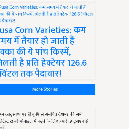
usa Corn Varieties: कम
मय में तैयार हो जाती हैं
क्का की ये पांच किस्में,
िलती है प्रति हेक्टेयर 126.6
्विंटल तक पैदावार!
More Stories
हम व्हाट्सएप पर हैं! कृषि से संबंधित देशभर की सभी
लेटेस्ट ख़बरें मोबाइल में पढ़ने के लिए हमारे व्हाट्सएप से
जुड़ें.