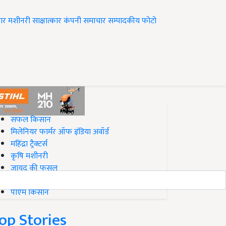
ार
मशीनरी
साक्षात्कार
कंपनी समाचार
सम्पादकीय
फोटो
op on Krishi Jagran
सफल किसान
मिलेनियर फार्मर ऑफ इंडिया अवॉर्ड
महिंद्रा ट्रैक्टर्स
कृषि मशीनरी
जायद की फसल
बिज़नेस आइडियाज
पीएम किसान
op Stories