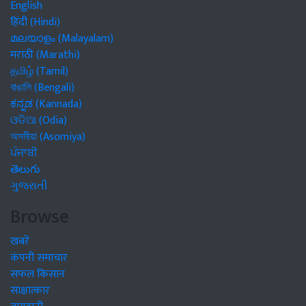
English
हिंदी (Hindi)
മലയാളം (Malayalam)
मराठी (Marathi)
தமிழ் (Tamil)
বাঙালি (Bengali)
ಕನ್ನಡ (Kannada)
ଓଡିଆ (Odia)
অসমীয়া (Asomiya)
ਪੰਜਾਬੀ
తెలుగు
ગુજરાતી
Browse
खबरें
कंपनी समाचार
सफल किसान
साक्षात्कार