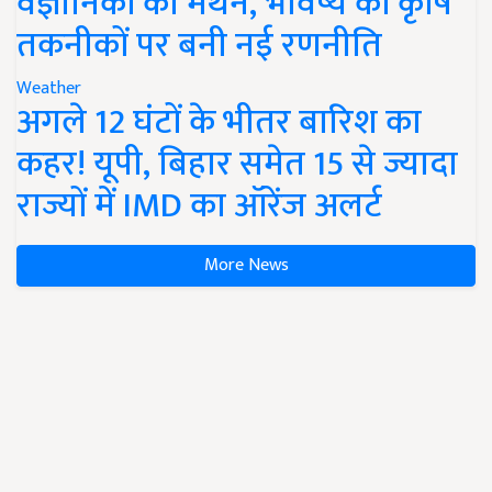
वैज्ञानिकों का मंथन, भविष्य की कृषि
तकनीकों पर बनी नई रणनीति
Weather
अगले 12 घंटों के भीतर बारिश का
कहर! यूपी, बिहार समेत 15 से ज्यादा
राज्यों में IMD का ऑरेंज अलर्ट
More News