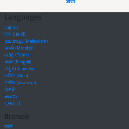
जॉब्स
Languages
English
हिंदी (Hindi)
മലയാളം (Malayalam)
मराठी (Marathi)
தமிழ் (Tamil)
বাঙালি (Bengali)
ಕನ್ನಡ (Kannada)
ଓଡିଆ (Odia)
অসমীয়া (Asomiya)
ਪੰਜਾਬੀ
తెలుగు
ગુજરાતી
Browse
खबरें