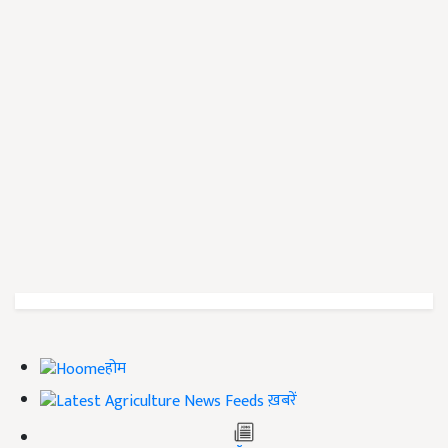
होम
ख़बरें