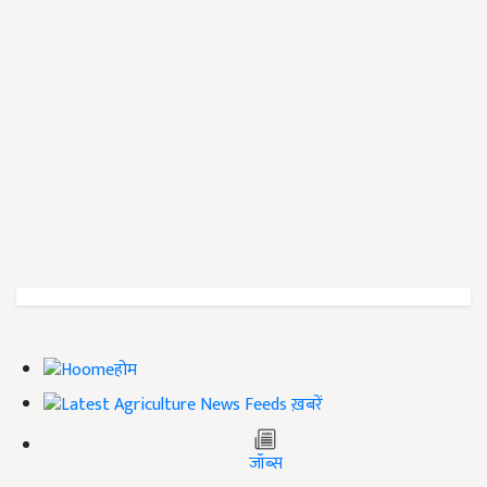
होम
ख़बरें
जॉब्स