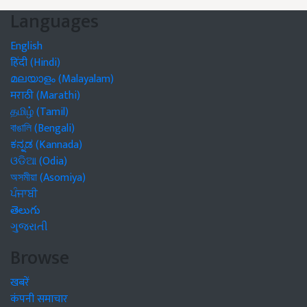
Languages
English
हिंदी (Hindi)
മലയാളം (Malayalam)
मराठी (Marathi)
தமிழ் (Tamil)
বাঙালি (Bengali)
ಕನ್ನಡ (Kannada)
ଓଡିଆ (Odia)
অসমীয়া (Asomiya)
ਪੰਜਾਬੀ
తెలుగు
ગુજરાતી
Browse
खबरें
कंपनी समाचार