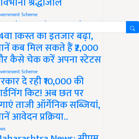
ावभीनी श्रद्धांजलि
vernment Scheme
M Kisan Yojana Update:
4वीं किस्त का इंतजार बढ़ा,
ानें कब मिल सकते हैं ₹2,000
र कैसे चेक करें अपना स्टेटस
vernment Scheme
रकार दे रही ₹10,000 की
ार्डनिंग किट! अब छत पर
गाएं ताजी ऑर्गेनिक सब्जियां,
ानें आवेदन प्रक्रिया..
ws
aharashtra News: सीएम