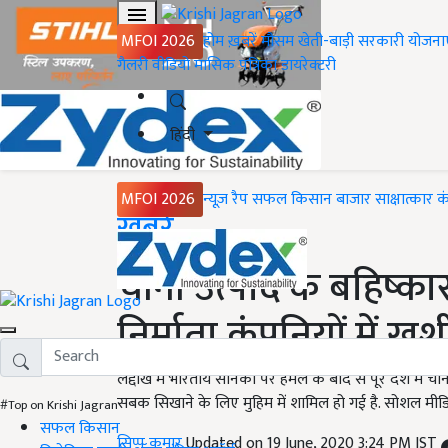
MFOI 2026
होम
ख़बरें
मौसम
खेती-बाड़ी
सरकारी योजना
गैलरी
वीडियो
मासिक पत्रिका
डायरेक्टरी
हिंदी
MFOI 2026
न्यूज़ रैप
सफल किसान
बाजार
साक्षात्कार
क
Home
ख़बरें
चीनी उत्पाद के बहिष्का
निर्माता कंपनियों में खु
लद्दाख में भारतीय सैनिकों पर हमले के बाद से पूरे देश में 
सबक सिखाने के लिए मुहिम में शामिल हो गई है. सोशल मीडिय
#Top on Krishi Jagran
सफल किसान
सिप्पू कुमार
Updated on 19 June, 2020 3:24 PM IST