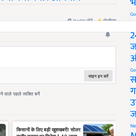
भ
Go
P
2
ज
औ
Go
स
ग
उ
ज
Ne
M