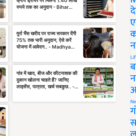
द
ए
क
न
Li
ब
न
आ
Ne
ग
स
ल