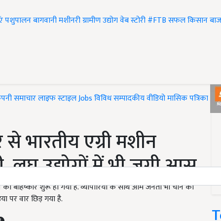
एं
पशुपालन
बागवानी
मशीनरी
ग्रामीण उद्योग
वेब स्टोरी
#FTB
सफल किसान
बाज
ंपनी समाचार
लाइफ स्टाइल
Jobs
विविध
सम्पादकीय
वीडियो
मासिक पत्रिका
#T
र से भारतीय एग्री मशीन
शी, लघु उद्योगों में भी जगी आस
चीन का बहिष्कार शुरू हो गया है. व्यापारियों के साथ आम जनता भी चीन को
ा पर वार छिड़ गया है.
T