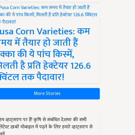
usa Corn Varieties: कम
मय में तैयार हो जाती हैं
क्का की ये पांच किस्में,
िलती है प्रति हेक्टेयर 126.6
्विंटल तक पैदावार!
More Stories
हम व्हाट्सएप पर हैं! कृषि से संबंधित देशभर की सभी
लेटेस्ट ख़बरें मोबाइल में पढ़ने के लिए हमारे व्हाट्सएप से
जुड़ें.