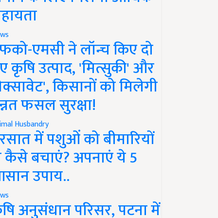
हायता
ws
फको-एमसी ने लॉन्च किए दो
ए कृषि उत्पाद, 'मित्सुकी' और
नेक्सावेट', किसानों को मिलेगी
न्नत फसल सुरक्षा!
imal Husbandry
रसात में पशुओं को बीमारियों
े कैसे बचाएं? अपनाएं ये 5
सान उपाय..
ws
ृषि अनुसंधान परिसर, पटना में