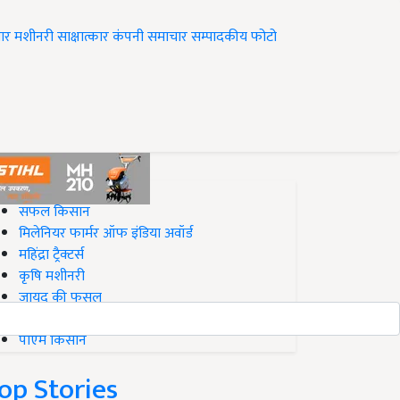
ार
मशीनरी
साक्षात्कार
कंपनी समाचार
सम्पादकीय
फोटो
op on Krishi Jagran
सफल किसान
मिलेनियर फार्मर ऑफ इंडिया अवॉर्ड
महिंद्रा ट्रैक्टर्स
कृषि मशीनरी
जायद की फसल
बिज़नेस आइडियाज
पीएम किसान
op Stories