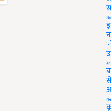
स
Ne
इ
न
'
उ
An
ब
स
आ
Ne
क