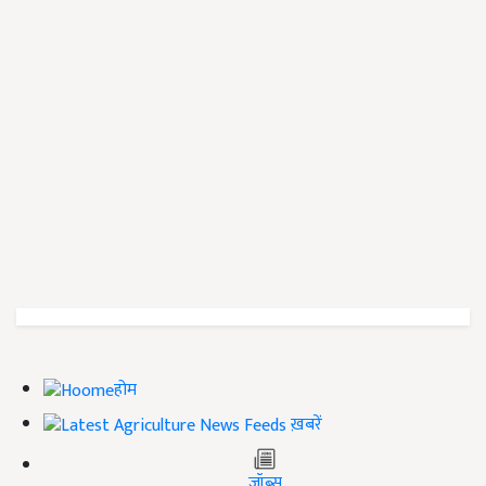
होम
ख़बरें
जॉब्स