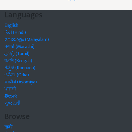
Languages
English
हिंदी (Hindi)
മലയാളം (Malayalam)
मराठी (Marathi)
தமிழ் (Tamil)
বাঙালি (Bengali)
ಕನ್ನಡ (Kannada)
ଓଡିଆ (Odia)
অসমীয়া (Asomiya)
ਪੰਜਾਬੀ
తెలుగు
ગુજરાતી
Browse
खबरें