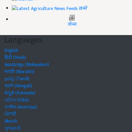
ख़बरें
जॉब्स
Languages
English
हिंदी (Hindi)
മലയാളം (Malayalam)
मराठी (Marathi)
தமிழ் (Tamil)
বাঙালি (Bengali)
ಕನ್ನಡ (Kannada)
ଓଡିଆ (Odia)
অসমীয়া (Asomiya)
ਪੰਜਾਬੀ
తెలుగు
ગુજરાતી