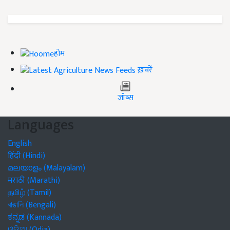
होम
ख़बरें
जॉब्स
Languages
English
हिंदी (Hindi)
മലയാളം (Malayalam)
मराठी (Marathi)
தமிழ் (Tamil)
বাঙালি (Bengali)
ಕನ್ನಡ (Kannada)
ଓଡିଆ (Odia)