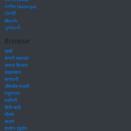
অসমীয়া (Asomiya)
ਪੰਜਾਬੀ
తెలుగు
ગુજરાતી
Browse
खबरें
कंपनी समाचार
सफल किसान
साक्षात्कार
बागवानी
औषधीय फसलें
पशुपालन
मशीनरी
खेती-बाड़ी
मौसम
बाजार
ग्रामीण उद्द्योग