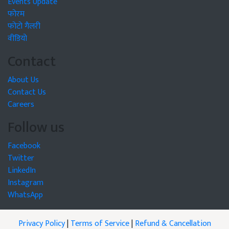
Events Update
फोरम
फोटो गैलरी
वीडियो
Contact
About Us
Contact Us
Careers
Follow us
Facebook
Twitter
LinkedIn
Instagram
WhatsApp
Privacy Policy
|
Terms of Service
|
Refund & Cancellation