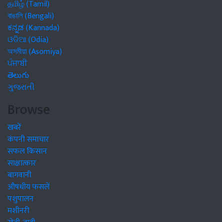
தமிழ் (Tamil)
বাঙালি (Bengali)
ಕನ್ನಡ (Kannada)
ଓଡିଆ (Odia)
অসমীয়া (Asomiya)
ਪੰਜਾਬੀ
తెలుగు
ગુજરાતી
Browse
खबरें
कंपनी समाचार
सफल किसान
साक्षात्कार
बागवानी
औषधीय फसलें
पशुपालन
मशीनरी