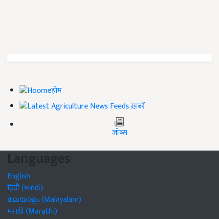
होम
ख़बरें
जॉब्स
Languages
English
हिंदी (Hindi)
മലയാളം (Malayalam)
मराठी (Marathi)