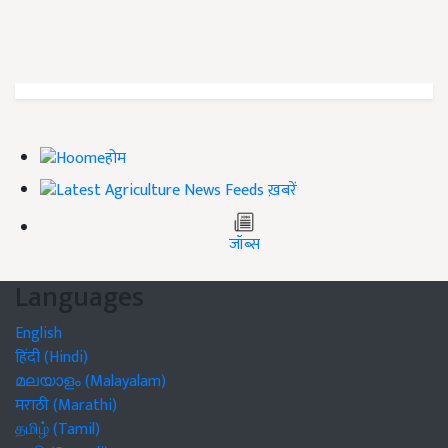
होम
ख़बरें
जॉब्स
Languages
English
हिंदी (Hindi)
മലയാളം (Malayalam)
मराठी (Marathi)
தமிழ் (Tamil)