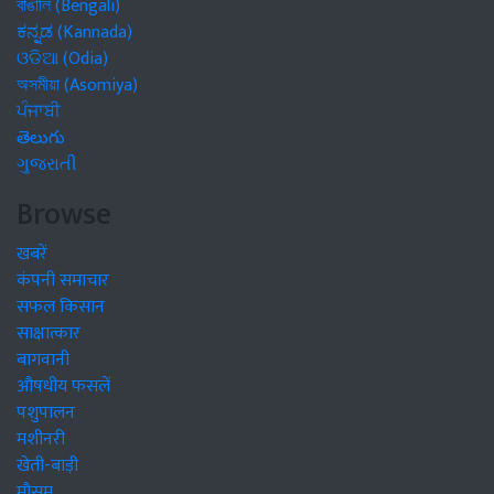
বাঙালি (Bengali)
ಕನ್ನಡ (Kannada)
ଓଡିଆ (Odia)
অসমীয়া (Asomiya)
ਪੰਜਾਬੀ
తెలుగు
ગુજરાતી
Browse
खबरें
कंपनी समाचार
सफल किसान
साक्षात्कार
बागवानी
औषधीय फसलें
पशुपालन
मशीनरी
खेती-बाड़ी
मौसम