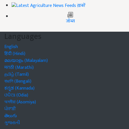
ख़बरें
जॉब्स
Languages
English
हिंदी (Hindi)
മലയാളം (Malayalam)
मराठी (Marathi)
தமிழ் (Tamil)
বাঙালি (Bengali)
ಕನ್ನಡ (Kannada)
ଓଡିଆ (Odia)
অসমীয়া (Asomiya)
ਪੰਜਾਬੀ
తెలుగు
ગુજરાતી