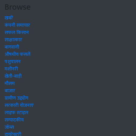
Browse
खबरें
कंपनी समाचार
सफल किसान
साक्षात्कार
बागवानी
औषधीय फसलें
पशुपालन
मशीनरी
खेती-बाड़ी
मौसम
बाजार
ग्रामीण उद्द्योग
सरकारी योजनाएं
लाइफ स्टाइल
सम्पादकीय
जॉब्स
डायरेक्टरी