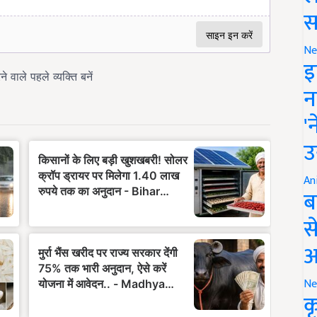
स
Ne
इ
न
'
उ
An
ब
स
आ
Ne
क