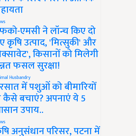
हायता
ws
फको-एमसी ने लॉन्च किए दो
ए कृषि उत्पाद, 'मित्सुकी' और
नेक्सावेट', किसानों को मिलेगी
न्नत फसल सुरक्षा!
imal Husbandry
रसात में पशुओं को बीमारियों
े कैसे बचाएं? अपनाएं ये 5
सान उपाय..
ws
ृषि अनुसंधान परिसर, पटना में