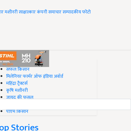
ार
मशीनरी
साक्षात्कार
कंपनी समाचार
सम्पादकीय
फोटो
op on Krishi Jagran
सफल किसान
मिलेनियर फार्मर ऑफ इंडिया अवॉर्ड
महिंद्रा ट्रैक्टर्स
कृषि मशीनरी
जायद की फसल
बिज़नेस आइडियाज
पीएम किसान
op Stories