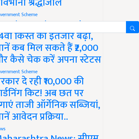
ावभीनी श्रद्धांजलि
vernment Scheme
M Kisan Yojana Update:
4वीं किस्त का इंतजार बढ़ा,
ानें कब मिल सकते हैं ₹2,000
र कैसे चेक करें अपना स्टेटस
vernment Scheme
रकार दे रही ₹10,000 की
ार्डनिंग किट! अब छत पर
गाएं ताजी ऑर्गेनिक सब्जियां,
ानें आवेदन प्रक्रिया..
ws
aharashtra News: सीएम