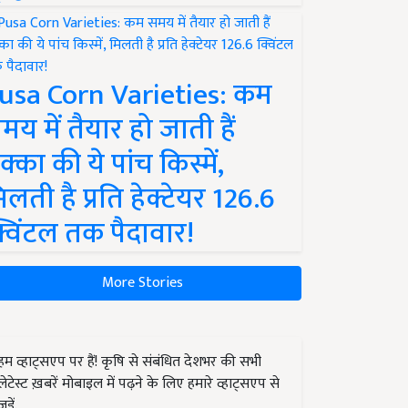
usa Corn Varieties: कम
मय में तैयार हो जाती हैं
क्का की ये पांच किस्में,
िलती है प्रति हेक्टेयर 126.6
्विंटल तक पैदावार!
More Stories
हम व्हाट्सएप पर हैं! कृषि से संबंधित देशभर की सभी
लेटेस्ट ख़बरें मोबाइल में पढ़ने के लिए हमारे व्हाट्सएप से
जुड़ें.