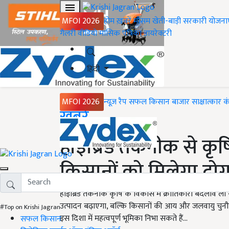
MFOI 2026
होम
ख़बरें
मौसम
खेती-बाड़ी
सरकारी योजना
गैलरी
वीडियो
मासिक पत्रिका
डायरेक्टरी
हिंदी
MFOI 2026
न्यूज़ रैप
सफल किसान
बाजार
साक्षात्कार
क
Home
ख़बरें
हाइब्रिड तकनीक से कृषि
किसानों को मिलेगा दोग
हाइब्रिड तकनीक कृषि के विकास में क्रांतिकारी बदलाव ल
उत्पादन बढ़ाएगा, बल्कि किसानों की आय और जलवायु चुनौत
#Top on Krishi Jagran
इस दिशा में महत्वपूर्ण भूमिका निभा सकते हैं...
सफल किसान