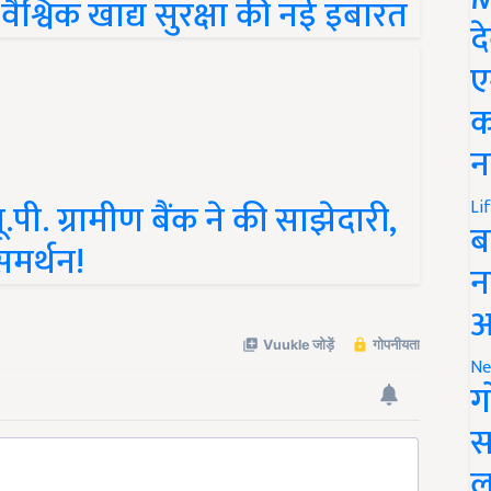
द
ए
क
न
पी. ग्रामीण बैंक ने की साझेदारी,
Li
समर्थन!
ब
न
आ
Ne
ग
स
ल