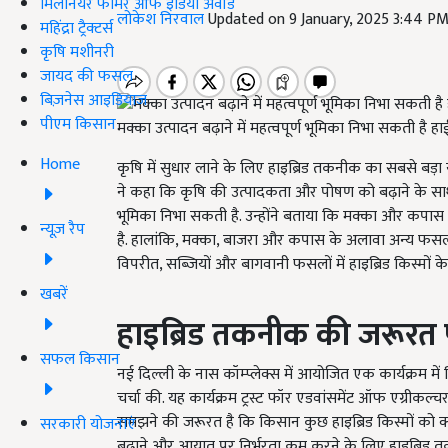
मिलेनियर फार्मर ऑफ इंडिया अवॉर्ड
लोकेश निरवाल
Updated on 9 January, 2025 3:44 P
महिंद्रा ट्रैक्टर्स
कृषि मशीनरी
जायद की फसल
बिज़नेस आइडियाज
पीएम किसान
मक्का उत्पादन बढ़ाने में महत्वपूर्ण भूम‍िका न‍िभा सकती ह
Home
कृषि में सुधार लाने के लिए हाइब्रिड तकनीक का सबसे बड़ा योग
ने कहा कि कृषि की उत्पादकता और पोषण को बढ़ाने के साथ
भूमिका निभा सकती है. उन्होंने बताया कि मक्का और कपास ज
न्यूज़ रैप
है. हालांकि, मक्का, बाजरा और कपास के अलावा अन्य फसलों 
विपरीत, सब्जियों और बागवानी फसलों में हाइब्रिड किस्मों के
खबरें
हाइब्रिड तकनीक की जरूरत
सफल किसान
नई दिल्ली के नास कॉम्प्लेक्स में आयोजित एक कार्यक्रम में म
चर्चा की. यह कार्यक्रम ट्रस्ट फॉर एडवांसमेंट ऑफ एग्रीकल
समझने की जरूरत है कि किसान कुछ हाइब्रिड किस्मों को क्य
सरकारी योजनाएं
बढ़ाने और आयात पर निर्भरता कम करने के लिए हाइब्रिड