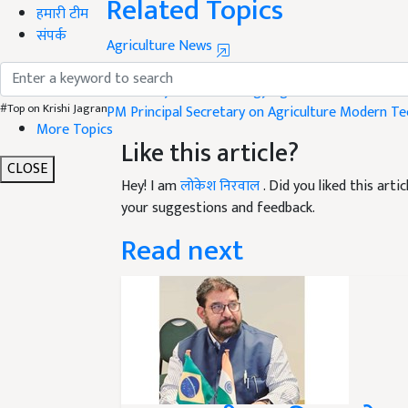
हमारी टीम
Agriculture News
संपर्क
Hybrid Technology in Agriculture
Maize Producti
Role of Hybrid Technology
Agriculture Innovatio
PM Principal Secretary on Agriculture
Modern Tec
#Top on Krishi Jagran
Like this article?
More Topics
Hey! I am
लोकेश निरवाल
. Did you liked this art
CLOSE
your suggestions and feedback.
Read next
भारत-ब्राजील कृषि सहयोग: व