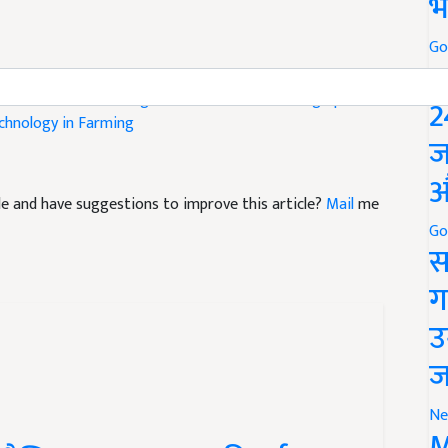
भ
Go
on Techniques
Boosting Maize Yield
Hybrid Maize Benefits
P
ns
Sustainable Farming Practices
Maize Farming Updates
hnology in Farming
2
ज
औ
icle and have suggestions to improve this article?
Mail
me
Go
स
ग
उ
ज
Ne
ैश्विक खाद्य सुरक्षा की नई इबारत
M