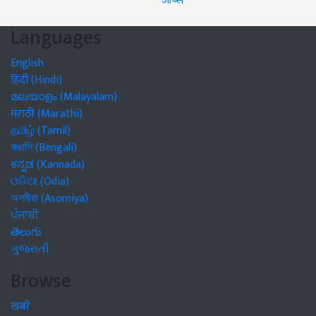
जॉब्स
Languages
English
हिंदी (Hindi)
മലയാളം (Malayalam)
मराठी (Marathi)
தமிழ் (Tamil)
বাঙালি (Bengali)
ಕನ್ನಡ (Kannada)
ଓଡିଆ (Odia)
অসমীয়া (Asomiya)
ਪੰਜਾਬੀ
తెలుగు
ગુજરાતી
Browse
खबरें