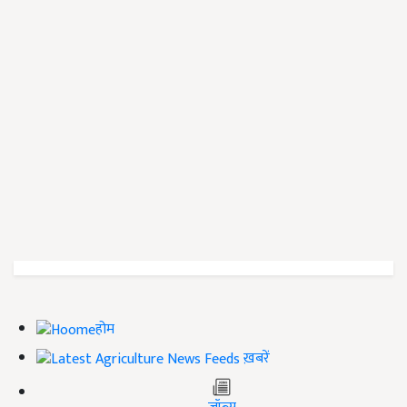
होम
ख़बरें