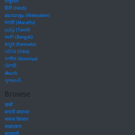
English
हिंदी (Hindi)
മലയാളം (Malayalam)
मराठी (Marathi)
தமிழ் (Tamil)
বাঙালি (Bengali)
ಕನ್ನಡ (Kannada)
ଓଡିଆ (Odia)
অসমীয়া (Asomiya)
ਪੰਜਾਬੀ
తెలుగు
ગુજરાતી
Browse
खबरें
कंपनी समाचार
सफल किसान
साक्षात्कार
बागवानी