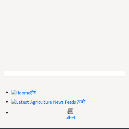
होम
ख़बरें
जॉब्स