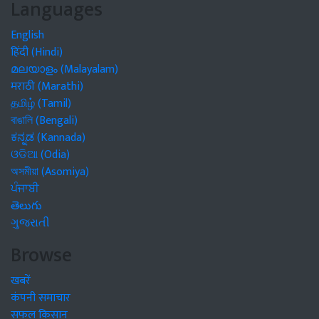
Languages
English
हिंदी (Hindi)
മലയാളം (Malayalam)
मराठी (Marathi)
தமிழ் (Tamil)
বাঙালি (Bengali)
ಕನ್ನಡ (Kannada)
ଓଡିଆ (Odia)
অসমীয়া (Asomiya)
ਪੰਜਾਬੀ
తెలుగు
ગુજરાતી
Browse
खबरें
कंपनी समाचार
सफल किसान