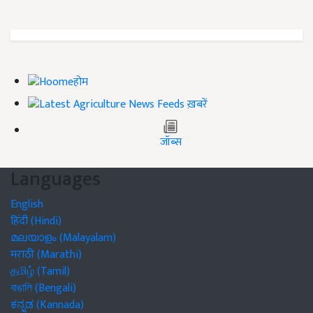
होम
ख़बरें
जॉब्स
Languages
English
हिंदी (Hindi)
മലയാളം (Malayalam)
मराठी (Marathi)
தமிழ் (Tamil)
বাঙালি (Bengali)
ಕನ್ನಡ (Kannada)