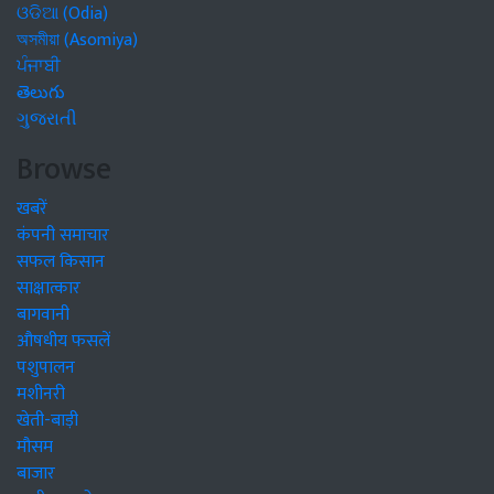
ଓଡିଆ (Odia)
অসমীয়া (Asomiya)
ਪੰਜਾਬੀ
తెలుగు
ગુજરાતી
Browse
खबरें
कंपनी समाचार
सफल किसान
साक्षात्कार
बागवानी
औषधीय फसलें
पशुपालन
मशीनरी
खेती-बाड़ी
मौसम
बाजार