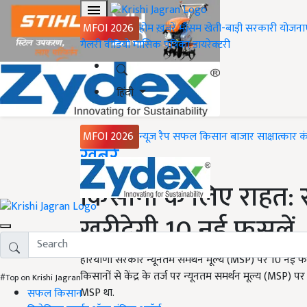
MFOI 2026
होम
ख़बरें
मौसम
खेती-बाड़ी
सरकारी योजना
गैलरी
वीडियो
मासिक पत्रिका
डायरेक्टरी
हिंदी
MFOI 2026
न्यूज़ रैप
सफल किसान
बाजार
साक्षात्कार
क
Home
ख़बरें
किसानों के लिए राहत:
खरीदेगी 10 नई फसलें
हरियाणा सरकार न्यूनतम समर्थन मूल्य (MSP) पर 10 नई 
किसानों से केंद्र के तर्ज पर न्यूनतम समर्थन मूल्य (MSP)
#Top on Krishi Jagran
MSP था.
सफल किसान