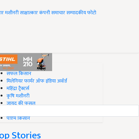
ार
मशीनरी
साक्षात्कार
कंपनी समाचार
सम्पादकीय
फोटो
op on Krishi Jagran
सफल किसान
मिलेनियर फार्मर ऑफ इंडिया अवॉर्ड
महिंद्रा ट्रैक्टर्स
कृषि मशीनरी
जायद की फसल
बिज़नेस आइडियाज
पीएम किसान
op Stories