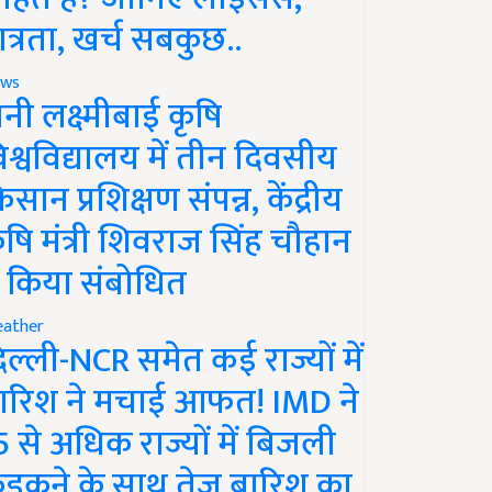
ात्रता, खर्च सबकुछ..
ws
ानी लक्ष्मीबाई कृषि
िश्वविद्यालय में तीन दिवसीय
िसान प्रशिक्षण संपन्न, केंद्रीय
ृषि मंत्री शिवराज सिंह चौहान
े किया संबोधित
ather
िल्ली-NCR समेत कई राज्यों में
ारिश ने मचाई आफत! IMD ने
5 से अधिक राज्यों में बिजली
ड़कने के साथ तेज बारिश का