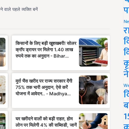
प
Ne
र
व
क
क
न
We
द
ब
1
क