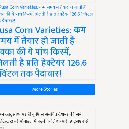
usa Corn Varieties: कम
मय में तैयार हो जाती हैं
क्का की ये पांच किस्में,
िलती है प्रति हेक्टेयर 126.6
्विंटल तक पैदावार!
More Stories
हम व्हाट्सएप पर हैं! कृषि से संबंधित देशभर की सभी
लेटेस्ट ख़बरें मोबाइल में पढ़ने के लिए हमारे व्हाट्सएप से
जुड़ें.