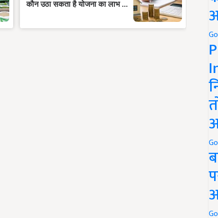
अ
Go
P
I
न
त
अ
Go
ब
प
अ
Go