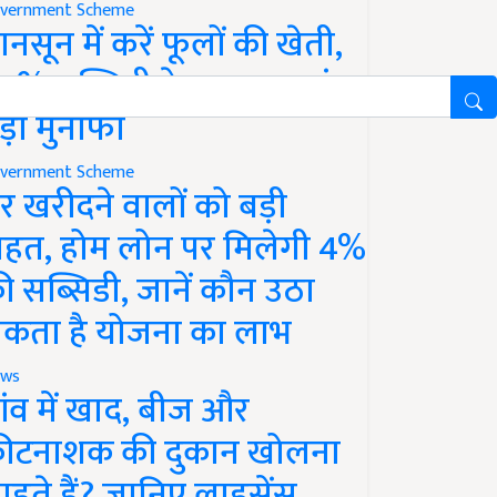
vernment Scheme
ानसून में करें फूलों की खेती,
0% सब्सिडी के साथ कमाएं
ड़ा मुनाफा
vernment Scheme
र खरीदने वालों को बड़ी
ाहत, होम लोन पर मिलेगी 4%
ी सब्सिडी, जानें कौन उठा
कता है योजना का लाभ
ws
ांव में खाद, बीज और
ीटनाशक की दुकान खोलना
ाहते हैं? जानिए लाइसेंस,