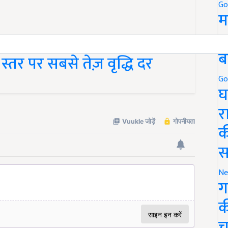
Go
म
5
ब
 स्तर पर सबसे तेज़ वृद्धि दर
Go
घ
र
क
स
Ne
ग
क
च