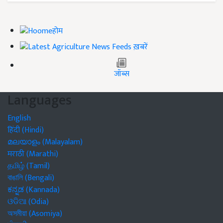
होम
ख़बरें
जॉब्स
Languages
English
हिंदी (Hindi)
മലയാളം (Malayalam)
मराठी (Marathi)
தமிழ் (Tamil)
বাঙালি (Bengali)
ಕನ್ನಡ (Kannada)
ଓଡିଆ (Odia)
অসমীয়া (Asomiya)