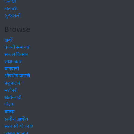
ਪੰਜਾਬੀ
తెలుగు
ગુજરાતી
Browse
खबरें
कंपनी समाचार
सफल किसान
साक्षात्कार
बागवानी
औषधीय फसलें
पशुपालन
मशीनरी
खेती-बाड़ी
मौसम
बाजार
ग्रामीण उद्द्योग
सरकारी योजनाएं
लाइफ स्टाइल