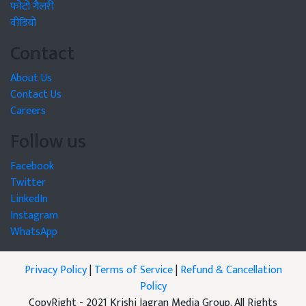
फोटो गैलरी
वीडियो
Contact
About Us
Contact Us
Careers
Follow us
Facebook
Twitter
LinkedIn
Instagram
WhatsApp
Privacy Policy
|
Terms of Service
|
Refund & Cancellation
Policy
CopyRight - 2021 Krishi Jagran Media Group. All Rights