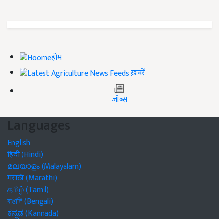
होम
ख़बरें
जॉब्स
Languages
English
हिंदी (Hindi)
മലയാളം (Malayalam)
मराठी (Marathi)
தமிழ் (Tamil)
বাঙালি (Bengali)
ಕನ್ನಡ (Kannada)