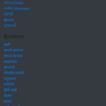
ଓଡିଆ (Odia)
অসমীয়া (Asomiya)
ਪੰਜਾਬੀ
తెలుగు
ગુજરાતી
Browse
खबरें
कंपनी समाचार
सफल किसान
साक्षात्कार
बागवानी
औषधीय फसलें
पशुपालन
मशीनरी
खेती-बाड़ी
मौसम
बाजार